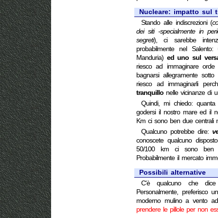
Nucleare: impatto sul 
Stando alle indiscrezioni (
c
dei siti -specialmente in per
segreti
), ci sarebbe intenz
probabilmente nel Salento:
Manduria)
ed uno sul versa
riesco ad immaginare orde di 
bagnarsi allegramente sotto
riesco ad immaginarli perc
tranquillo
nelle vicinanze di u
Quindi, mi chiedo: quanta
godersi il nostro mare ed il
Km ci sono ben due centrali n
Qualcuno potrebbe dire:
v
conoscete qualcuno dispost
50/100 km ci sono ben du
Probabilmente il mercato immob
Possibili alternative
C'è qualcuno che dice
Personalmente, preferisco 
moderno mulino a vento ad u
prendere le pillole per non es