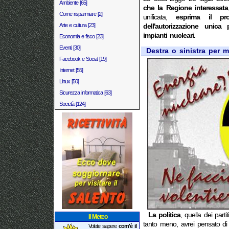
Ambiente [65]
che la Regione interessata
Come risparmiare [2]
unificata,
esprima il prop
Arte e cultura [23]
dell'autorizzazione unica
impianti nucleari.
Economia e fisco [23]
Eventi [30]
Destra o sinistra per m
Facebook e Social [19]
Internet [55]
Linux [50]
Sicurezza informatica [63]
Società [124]
La politica
, quella dei par
Il Meteo
tanto meno, avrei pensato d
Volete sapere
com'è il