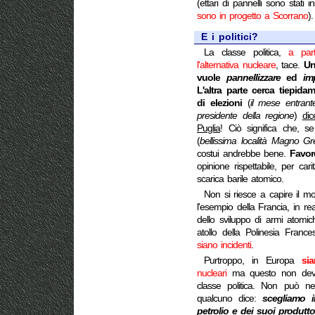
(ettari di pannelli sono stati i
sono in progetto a Scorrano
).
E i politici?
La classe politica,
a par
l'alternativa nucleare
, tace.
Un
vuole
pannellizzare
ed
im
L'altra parte cerca tiepida
di elezioni
(
il mese entrant
presidente della regione
)
dic
Puglia
! Ciò significa che, s
(
bellissima località Magno 
costui andrebbe bene.
Favor
opinione rispettabile, per c
scarica barile atomico.
Non si riesce a capire il mo
l'esempio della Francia, in r
dello sviluppo di armi atomic
atollo della Polinesia Fran
siano incidenti
.
Purtroppo, in Europa
sia
nucleari
ma questo non deve 
classe politica. Non può ne
qualcuno dice:
scegliamo i
petrolio e dei suoi produtto