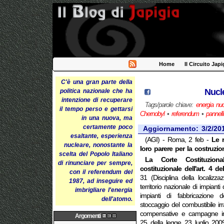
Home
Il Circuito Japi
C'è una gran parte della
Nucl
politica nazionale che ha
intenzione di recuperare
Tags/parole chiave:
energia nuc
il tempo perso e gettarsi
Chernobyl
•
referendum
•
pannelli
in una nuova, ma
certamente poco
Aggiornamento: 3/2/20
esaltante, esperienza
(AGI) - Roma, 2 feb -
Le r
nucleare, nonostante la
loro parere per la costruzion
scelta del Popolo Italiano
La Corte Costituzionale
di rinunciare per sempre,
costituzionale dell'art. 4 d
con il referendum del
31 (Disciplina della localizzaz
1987, ad inseguire ed
territorio nazionale di impianti
imbrigliare l'energia
impianti di fabbricazione d
dell'atomo.
stoccaggio del combustibile irra
compensative e campagne info
Argomenti
25 della legge 23 luglio 20