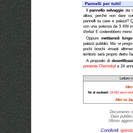
Pannelli per tutti!
Il
pannello selvaggio
sta r
allora, perché non dare cons
pannelli su case e palazzi? Q
con una potenza da 3 KW in u
d'erba! E costerebbero meno d
Oppure
mettiamoli lungo
palazzi pubblici. Ma -
vi prego
pochi boschi rimasti altrimen
territorio sarà proprio dietro l'
A proposito di
desertificaz
presenta Chernobyl
a 24 anni 
Letture c
Altro
No al nucleare!
:
Un NO secco ed inco
Altro su Jap
Documento sc
Data pubblic
Ultimo aggior
Condividi
quest