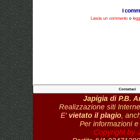
I comme
Lascia un commento
o
legg
Contattaci
Japigia di P.B. 
Realizzazione siti Interne
E'
vietato il plagio
, anch
Per informazioni e
Copyright by 