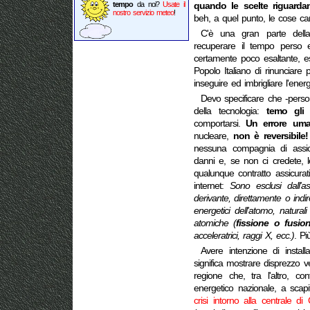
tempo
da noi?
Usate il
quando le scelte riguarda
nostro servizio meteo
!
beh, a quel punto, le cose c
C'è una gran parte della
recuperare il tempo perso e
certamente poco esaltante, es
Popolo Italiano di rinunciare
inseguire ed imbrigliare l'energ
Devo specificare che -pers
della tecnologia:
temo gli
comportarsi.
Un errore uma
nucleare,
non è reversibile!
nessuna compagnia di assicu
danni e, se non ci credete, leg
qualunque contratto assicurat
internet:
Sono esclusi dall'
derivante, direttamente o ind
energetici dell'atomo, naturali
atomiche (
fissione o fusion
acceleratrici, raggi X, ecc.)
. Pi
Avere intenzione di instal
significa mostrare disprezzo 
regione che, tra l'altro, co
energetico nazionale, a scapi
crisi intorno alla centrale di