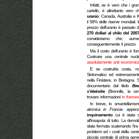
Infatti, se è vero che i gra
cartello, è altrettanto vero 
uranio
: Canada, Australia e 
il 58% delle riserve mondiali. I
prezzo dell'uranio è passato 
270 dollari al chilo del 200
consideriamo che, aume
conseguentemente il prezzo 
Ma il costo dell'uranio è fo
Costruire una centrale nuc
assolutamente anti economic
E se costruirla costa, n
Sintomatico ed estremamente
nella Finistere, in Bretagna. S
documentario dal titolo
Bre
s’éteindre
(Brennilis, la ce
trovare informazioni
in france
In breve, lo smantellament
atomica in Francia
- appen
inquinamento
cui è stata so
all'insaputa di tutto. La demol
stata fermata scatenando l'ira 
problemi ed i costi della cent
piccola centrale di prima gen