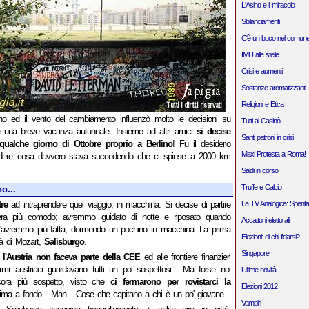
L'Asino e il miracolo
Sbilanciamenti
C'è un buco nel comune
IMU alle stelle
Crisi e aumenti
Sostanze aromatizzanti
Religioni e Etica
no ed il vento del cambiamento influenzò molto le decisioni su
Tutti al Casinò
e una breve vacanza autunnale. Insieme ad altri amici
si decise
Santi patroni in crisi
 qualche giorno di Ottobre proprio a Berlino
! Fu il desiderio
Maxi Protesta a Roma!
edere cosa davvero stava succedendo che ci spinse a 2000 km
Saldi in corso
Truffe e Calcio
o...
re
ad intraprendere quel viaggio, in macchina. Si decise di partire
La TV Analogica: Spenta
 era più comodo; avremmo guidato di notte e riposato quando
Accattoni elettorali
l'avremmo più fatta, dormendo un pochino in macchina. La prima
Elezioni: di chi fidarsi?
tà di Mozart,
Salisburgo
.
Singapore
o
l'Austria non faceva parte della CEE
ed alle frontiere finanzieri
armi austriaci guardavano tutti un po' sospettosi... Ma forse noi
Ultime novità
ora più sospetto, visto che
ci fermarono per rovistarci la
Elezioni 2012
ma a fondo... Mah... Cose che capitano a chi è un po' giovane...
Vampiri