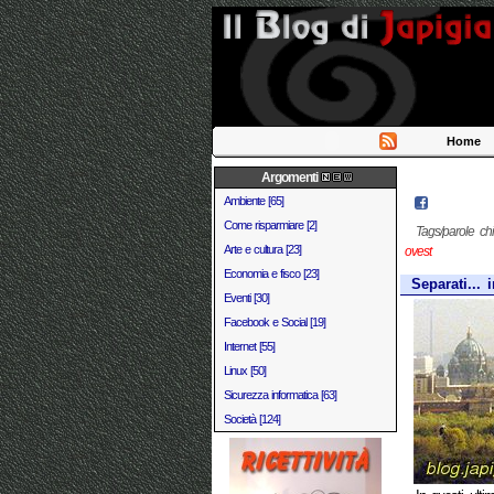
Home
Argomenti
Ambiente [65]
Come risparmiare [2]
Tags/parole ch
Arte e cultura [23]
ovest
Economia e fisco [23]
Separati... 
Eventi [30]
Facebook e Social [19]
Internet [55]
Linux [50]
Sicurezza informatica [63]
Società [124]