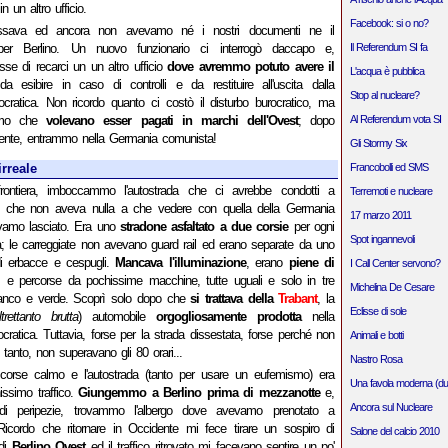
in un altro ufficio.
Facebook: si o no?
ssava ed ancora non avevamo né i nostri documenti ne il
 per Berlino. Un nuovo funzionario ci interrogò daccapo e,
Il Referendum SI fa
isse di recarci un un altro ufficio
dove avremmo potuto avere il
L'acqua è pubblica
a esibire in caso di controlli e da restituire all'uscita dalla
Stop al nucleare?
atica. Non ricordo quanto ci costò il disturbo burocratico, ma
simo che
volevano esser pagati in marchi dell'Ovest
; dopo
Al Referendum vota SI
lmente, entrammo nella Germania comunista!
Gli Stormy Six
rreale
Francobolli ed SMS
frontiera, imboccammo l'autostrada che ci avrebbe condotti a
Terremoti e nucleare
do che non aveva nulla a che vedere con quella della Germania
17 marzo 2011
amo lasciato. Era uno
stradone asfaltato a due corsie
per ogni
Spot ingannevoli
; le carreggiate non avevano guard rail ed erano separate da uno
di erbacce e cespugli.
Mancava l'illuminazione
, erano
piene di
I Call Center servono?
i
e percorse da pochissime macchine, tutte uguali e solo in tre
Michelina De Cesare
bianco e verde. Scoprì solo dopo che
si trattava della
Trabant
, la
Eclisse di sole
trettanto brutta
) automobile
orgogliosamente prodotta
nella
atica. Tuttavia, forse per la strada dissestata, forse perché non
Animali e botti
 tanto, non superavano gli 80 orari...
Nastro Rosa
ascorse calmo e l'autostrada (tanto per usare un eufemismo) era
Una favola moderna (du
issimo traffico.
Giungemmo a Berlino prima di mezzanotte
e,
Ancora sul Nucleare
i peripezie, trovammo l'albergo dove avevamo prenotato a
Ricordo che ritornare in Occidente mi fece tirare un sospiro di
Salone del calcio 2010
 di
Berlino Ovest
ed il traffico ritrovato mi facevano sentire un po'