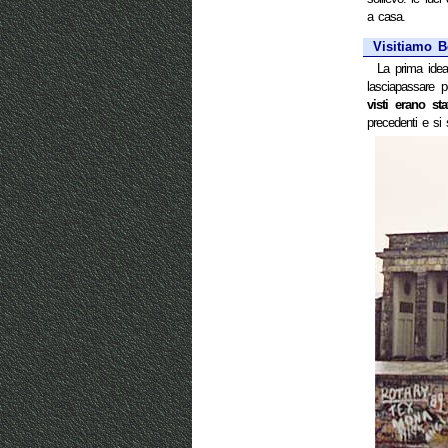
a casa.
Visitiamo B
La prima idea
lasciapassare 
visti erano sta
precedenti e si 