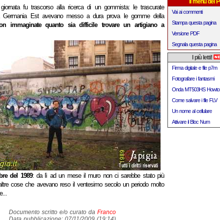
Il menu del P
a giornata fu trascorso alla ricerca di un gommista: le trascurate
Vai ai commenti
lla Germania Est avevano messo a dura prova le gomme della
Stampa questa pagina
on immaginate quanto sia difficile trovare un artigiano a
Versione PDF
Segnala questa pagina
I più letti!
Firma digitale e file p7m
Fotografare i fantasmi
Onda MT503HS Howto
Come salvare i file FLV
Un nome al cellulare
Attivare il Bloc Num
bre del 1989
: da lì ad un mese il muro non ci sarebbe stato più
 altre cose che avevano reso il ventesimo secolo un periodo molto
e...
Documento scritto e/o curato da
Franco
Data pubblicazione: 07/11/2009 (19:14)