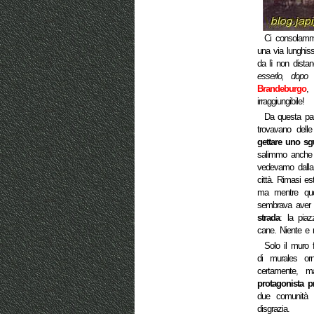
Ci consolamm
una via lunghiss
da lì non dista
esserlo, dopo l
Brandeburgo
, 
irraggiungibile!
Da questa par
trovavano delle
gettare uno s
salimmo anche n
vedevamo dalla 
città. Rimasi es
ma mentre que
sembrava ave
strada
: la piaz
cane. Niente e 
Solo il muro 
di murales orn
certamente, m
protagonista p
due comunità 
disgrazia.