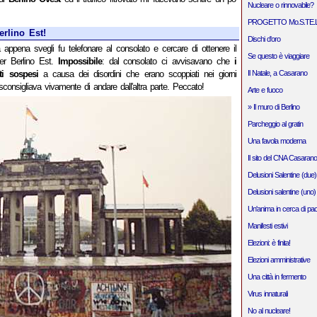
Nucleare o rinnovabile?
PROGETTO Mo.S.TE.L
erlino Est!
Dischi d'oro
 appena svegli fu telefonare al consolato e cercare di ottenere il
Se questo è viaggiare
per Berlino Est.
Impossibile
: dal consolato ci avvisavano che
i
ti sospesi
a causa dei disordini che erano scoppiati nei giorni
Il Natale, a Casarano
sconsigliava vivamente di andare dall'altra parte. Peccato!
Arte e fuoco
» Il muro di Berlino
Parcheggio al gratin
Una favola moderna
Il sito del CNA Casarano
Delusioni Salentine (due)
Delusioni salentine (uno)
Un'anima in cerca di pa
Manifesti estivi
Elezioni: è finita!
Elezioni amministrative
Una città in fermento
Virus innaturali
No al nucleare!