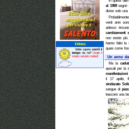
In questi ultim
al 1989
segnò i
divise solo una
Probabilment
venti anni son
adesso rincuor
cambiamenti e
non esiste più.
hanno fatto la 
Il Meteo
quasi come foss
Volete sapere
com'è il
tempo
da noi?
Usate il
nostro servizio meteo
!
Un anno da
Ma la
cadu
epocali per la s
manifestazioni
il 17 aprile, 
sindacato Sol
sangue di
piaz
trascorsi una be