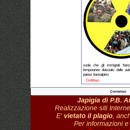
vuole che gli immigrati fran
temporaneo rilasciato dalle auto
paese transalpino.
Continua...
Contattaci
Japigia di P.B. 
Realizzazione siti Interne
E'
vietato il plagio
, anch
Per informazioni e