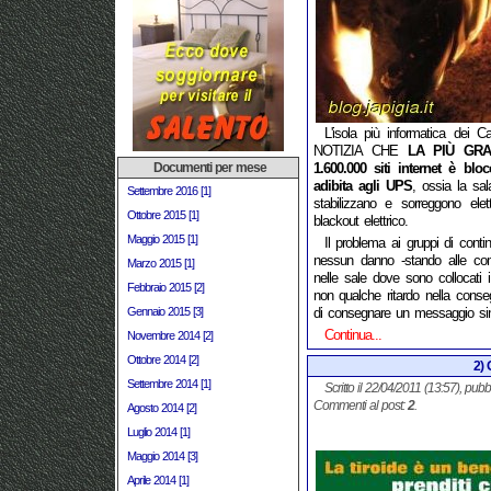
L'isola più informatica dei Ca
NOTIZIA CHE
LA PIÙ GR
Documenti per mese
1.600.000 siti internet è blo
adibita agli UPS
, ossia la sal
Settembre 2016 [1]
stabilizzano e sorreggono elet
Ottobre 2015 [1]
blackout elettrico.
Maggio 2015 [1]
Il problema ai gruppi di conti
nessun danno -stando alle comu
Marzo 2015 [1]
nelle sale dove sono collocati 
Febbraio 2015 [2]
non qualche ritardo nella conseg
Gennaio 2015 [3]
di consegnare un messaggio sino
Continua...
Novembre 2014 [2]
Ottobre 2014 [2]
2) 
Settembre 2014 [1]
Scritto il 22/04/2011 (13:57), pubb
Commenti al post:
2
.
Agosto 2014 [2]
Luglio 2014 [1]
Maggio 2014 [3]
Aprile 2014 [1]