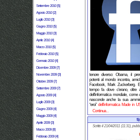
Settembre 2010 [5]
Agosto 2010 [2]
Luglio 2010 [3]
Giugno 2010 [5]
Maggio 2010 [3]
Aprile 2010 [4]
Marzo 2010 [5]
Febbraio 2010 [5]
Gennaio 2010 [4]
Dicembre 2009 [7]
tenore diverso: Obama, il pres
Novembre 2009 [3]
potenti al mondo incontra, amic
Ottobre 2009 [7]
Facebook, Mark Zuckerberg. 
Settembre 2009 [7]
tempo fa dove c'erano, oltre
dell'informatica mondiale, com
Agosto 2009 [4]
nasconde anche la sua ammira
Luglio 2009 [3]
“eroi”
dell'informatica Made in 
Giugno 2009 [4]
Continua...
Maggio 2009 [4]
5)
Aprile 2009 [3]
Scritto il 21/04/2011 (11:31), pubb
Marzo 2009 [8]
Febbraio 2009 [4]