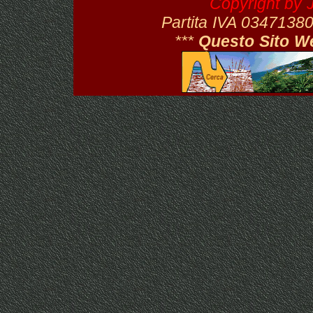
Copyright by 
Partita IVA 034713
***
Questo Sito W