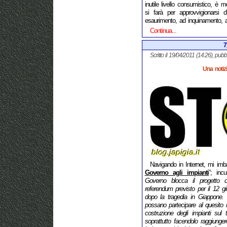
inutile livello consumistico, è 
si farà per approvvigionarsi
esaurimento, ad inquinamento, ad
Continua...
7
Scritto il 19/04/2011 (14:26), pubb
Una notiz
Navigando in Internet, mi imbat
Governo agli impianti
”; inc
Governo blocca il progetto de
referendum previsto per il 12 g
dopo la tragedia in Giappone. 
possano partecipare al quesito r
costruzione degli impianti sul
soprattutto facendolo raggiung