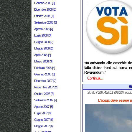
Gennaio 2009 [2]
Dicembre 2008 [1]
Ottobre 2008 [1]
Settembre 2008 [3]
Agosto 2008 [7]
Luglio 2008 [3]
Giugno 2008 [7]
Maggio 2008 [2]
Aprile 2008 [3]
Marzo 2008 [3]
sta arrivando alle orecchie de
fatto dietro front sul tema 
Febbraio 2008 [4]
Referendum!”
Gennaio 2008 [3]
Continua...
Dicembre 2007 [7]
6)
Novembre 2007 [2]
Scritto il 20/04/2011 (09:23), pubb
Ottobre 2007 [7]
Settembre 2007 [7]
L'acqua deve essere pub
Agosto 2007 [8]
Luglio 2007 [9]
Giugno 2007 [6]
Maggio 2007 [6]