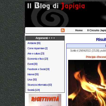
Home
Il Circuito Japi
Argomenti
Risul
Ambiente [65]
Come risparmiare [2]
Scritto il 29/04/2011 (15:28), pubb
Arte e cultura [23]
Principio d'incen
Economia e fisco [23]
Eventi [30]
Facebook e Social [19]
Internet [55]
Linux [50]
Sicurezza informatica [63]
Società [124]