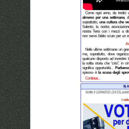
Come ogni anno, da tredici a
almeno per una settimana
, d
soprattutto,
una cultura che v
Salento, la nostra associazio
nostra Terra con i mezzi a disp
non serve l'abito scuro per un ev
Ad
Nelle ultime settimane un gran
ma, soprattutto, dove organizzar
qualcuno disposto ad investire 
la solita storia che “
crisi
”, in c
significa opportunità...
Parliamo
spesso- è
la scusa degli spro
Continua...
9) A
Scritto il 12/04/2011 (14:15), pubb
I ref