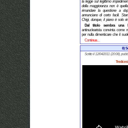
la legge sul legittimo impedime
della maggioranza non è quella 
rimandare la questione a do
annunciano di certo facili. Sta
Chigi, dunque, il piano è solo r
Dal titolo
sembra una be
antinuclearista convinta come 
per nulla dimenticare che il suo
Continua...
8) S
Scritto il 12/04/2011 (20:08), pubb
Tredices