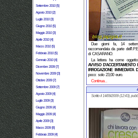
Settembre 2010 [5]
Agosto 2010 [2]
Luglio 2010 [3]
Giugno 2010 [5]
Maggio 2010 [3]
Aprile 2010 [4]
Due giorni fa, 14 settem
Marzo 2010 [5]
raccomandata da parte dell'I.P.E
Febbraio 2010 [5]
di CASARANO.
La lettera ha come oggett
Gennaio 2010 [4]
AVVISO D'ACCERTAMENTO I
Dicembre 2009 [7]
IRROGAZIONE IMMEDIATA D
Novembre 2009 [3]
poco: solo 23,00 euro.
Ottobre 2009 [7]
Continua...
Settembre 2009 [7]
Agosto 2009 [4]
Scritto il 14/09/2009 (12:43), pubb
Luglio 2009 [3]
Giugno 2009 [4]
Maggio 2009 [4]
Aprile 2009 [3]
Marzo 2009 [8]
Febbraio 2009 [4]