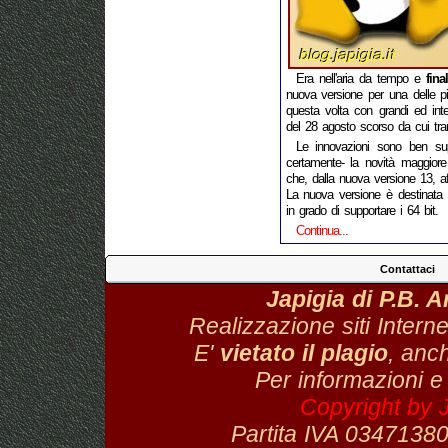
Era nell'aria da tempo e
fin
nuova versione per una delle più
questa volta con grandi ed inter
del 28 agosto scorso da cui trarr
Le innovazioni sono ben sup
certamente- la novità maggio
che, dalla nuova versione 13, aff
La nuova versione è destinata a
in grado di supportare i 64 bit.
Continua...
Contattaci
Japigia di P.B. 
Realizzazione siti Interne
E'
vietato il plagio
, anch
Per informazioni e
Copyright by 
Partita IVA 034713