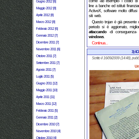
come -ad esempio- i codici di 
Giugno 2012 [6]
line a banche ed istituti finanzia
Maggio 2012 [8]
ActiveX, software molto diffusi 
Aprile 2012 [8]
siti web.
Questo trojan è già presente d
Marzo 2012 [8]
periodo si è aggiornato, migli
Febbraio 2012 [6]
attaccando
-di conseguenza- 
Gennaio 2012 [7]
windows
.
Dicembre 2011 [7]
Continua...
Novembre 2011 [6]
3) I
Ottobre 2011 [7]
Scritto il 16/09/2009 (14:48), pubb
Settembre 2011 [7]
Una
Agosto 2011 [7]
Luglio 2011 [5]
Giugno 2011 [12]
Maggio 2011 [10]
Aprile 2011 [11]
Marzo 2011 [12]
Febbraio 2011 [5]
Gennaio 2011 [2]
Dicembre 2010 [7]
Novembre 2010 [4]
Ottobre 2010 [4]