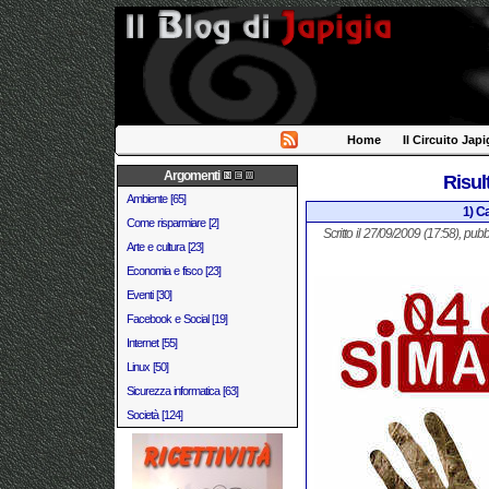
Home
Il Circuito Japi
Argomenti
Risul
Ambiente [65]
1) C
Come risparmiare [2]
Scritto il 27/09/2009 (17:58), pubb
Arte e cultura [23]
Economia e fisco [23]
Eventi [30]
Facebook e Social [19]
Internet [55]
Linux [50]
Sicurezza informatica [63]
Società [124]