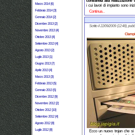
contrarietà alla realizzazione
Marzo 2014 [6]
i cui lavori di impianto sono inizi
Febbraio 2014 [3]
Continua...
Gennaio 2014 [2]
Dicembre 2013 [2]
Scritto il 22/09/2009 (12:48), pubb
Novembre 2013 [4]
Clampi:
Ottobre 2013 [4]
Settembre 2013 [4]
Agosto 2013 [2]
Luglio 2013 [1]
Giugno 2013 [7]
Aprile 2013 [4]
Marzo 2013 [3]
Febbraio 2013 [5]
Gennaio 2013 [5]
Dicembre 2012 [9]
Novembre 2012 [2]
Ottobre 2012 [10]
Settembre 2012 [4]
Agosto 2012 [8]
Luglio 2012 [8]
Ecco un nuovo trojan che si i