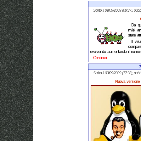
Scritto il 09/09/2009 (09:37), pubb
Da qu
miei a
stare
at
Il vi
compars
evolvendo aumentando il numero 
Continua...
7
Scritto il 03/09/2009 (17:38), pubb
Nuova versione p