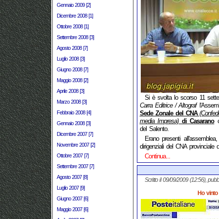
Gennaio 2009 [2]
Dicembre 2008 [1]
Ottobre 2008 [1]
Settembre 2008 [3]
Agosto 2008 [7]
Luglio 2008 [3]
Giugno 2008 [7]
Maggio 2008 [2]
Aprile 2008 [3]
Si è svolta lo scorso 11 sett
Marzo 2008 [3]
Carra Editrice / Altograf
l'Assemb
Febbraio 2008 [4]
Sede Zonale del CNA
(Confede
media Impresa)
di Casarano
c
Gennaio 2008 [3]
del Salento.
Dicembre 2007 [7]
Erano presenti all'assemblea,
Novembre 2007 [2]
dirigenziali del CNA provinciale 
Ottobre 2007 [7]
Continua...
Settembre 2007 [7]
Agosto 2007 [8]
Scritto il 09/09/2009 (12:56), pubb
Luglio 2007 [9]
Ho vinto 
Giugno 2007 [6]
Maggio 2007 [6]