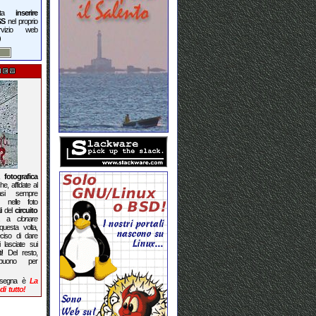
asta
inserire
SS
nel proprio
vizio web
)
 fotografica
he, affidate al
si sempre
, nelle foto
li del
circuito
ata a
clonare
questa volta,
ciso di dare
i lasciate sui
i! Del resto,
uono per
rassegna è
La
i tutto!