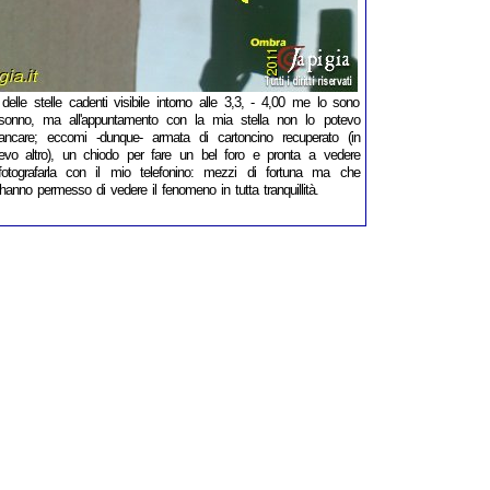
delle stelle cadenti visibile intorno alle 3,3, - 4,00 me lo sono
onno, ma all'appuntamento con la mia stella non lo potevo
ncare; eccomi -dunque- armata di cartoncino recuperato (in
vevo altro), un chiodo per fare un bel foro e pronta a vedere
 fotografarla con il mio telefonino: mezzi di fortuna ma che
nno permesso di vedere il fenomeno in tutta tranquillità.