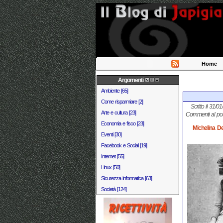
Home
Argomenti
Ambiente [65]
Come risparmiare [2]
Scritto il 31/0
Arte e cultura [23]
Commenti al po
Economia e fisco [23]
Michelina De
Eventi [30]
Facebook e Social [19]
Internet [55]
Linux [50]
Sicurezza informatica [63]
Società [124]