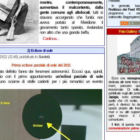
Feedster.
mentre, contemporaneamente,
In generale, b
aumentava il malcontento, dalla
l'indirizzo dei Feed R
gente comune agli altolocati
; tutti si
programma o ser
stavano accorgendo che l'unità non
sottoscritto (l'aggregatore
aveva portato al Meridione il
giovamento tanto sperato, rivelandosi
Foto Gallery
non altro che una grande beffa.
Continua...
2) Eclisse di sole
1/2011 (11:49), pubblicato in
Società
.
Prima eclisse parziale di sole del 2011
ato definito l'anno dei fenomeni astronomici. Eccoci qua, quindi,
io con il primo appuntamento:
un'eclissi parziale di sole
Ecco una
rassegna
 uno sciame di stelle cadenti: per i più romantici un evento
dedicata alle tante frasi c
muro, passano qua
inosservate. Di solito
pubblicate sugli altri porta
Japigia
, sono port
quello che c'è scritto; 
però, è diverso: ho de
spazio proprio alle fras
muri o su altri support
ogni mezzo è b
comunicare.
Il titolo di questa 
comunicazione prima d