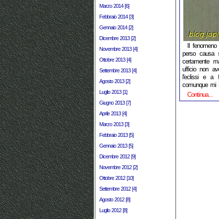
Marzo 2014 [6]
Febbraio 2014 [3]
Gennaio 2014 [2]
Dicembre 2013 [2]
Il fenomeno 
Novembre 2013 [4]
perso causa s
Ottobre 2013 [4]
certamente ma
ufficio non a
Settembre 2013 [4]
l'eclissi e a
Agosto 2013 [2]
comunque mi ha
Luglio 2013 [1]
Continua...
Giugno 2013 [7]
Aprile 2013 [4]
Marzo 2013 [3]
Febbraio 2013 [5]
Gennaio 2013 [5]
Dicembre 2012 [9]
Novembre 2012 [2]
Ottobre 2012 [10]
Settembre 2012 [4]
Agosto 2012 [8]
Luglio 2012 [8]