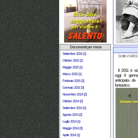
Documenti per mese
Settembre 2016 [1]
Scritto il 04/0
Ottobre 2015 [1]
Maggio 2015 [1]
Il 2011 è st
Marzo 2015 [1]
oggi 4 genna
anticipata da
Febbraio 2015 [2]
fantastico.
Gennaio 2015 [3]
Novembre 2014 [2]
Ottobre 2014 [2]
Settembre 2014 [1]
Agosto 2014 [2]
Luglio 2014 [1]
Maggio 2014 [3]
Aprile 2014 [1]