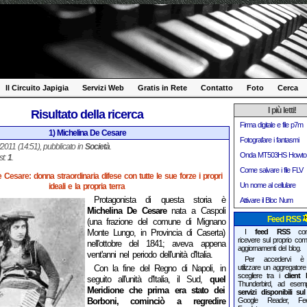
Il Circuito Japigia
Servizi Web
Gratis in Rete
Contatto
Foto
Cerca
I più letti!
Risultato della ricerca
Firma digitale e file p7m
1) Michelina De Cesare
Fotografare i fantasmi
1/2011 (14:51), pubblicato in
Società
.
Onda MT503HS Howto
st:
1
.
Come salvare i file FLV
 Cesare: donna straordinaria difese con tutte le sue forze i propri
Un nome al cellulare
ideali e la propria terra
Protagonista di questa storia è
Attivare il Bloc Num
Michelina De Cesare
nata a Caspoli
Feed RSS
(una frazione del comune di Mignano
Monte Lungo, in Provincia di Caserta)
I
feed RSS
cons
ricevere sul proprio compu
nell'ottobre del 1841; aveva appena
aggiornamenti del blog.
vent'anni nel periodo dell'unità d'Italia.
Per accedervi è 
Con la fine del Regno di Napoli, in
utilizzare un aggregator
scegliere tra i
client
seguito all'unità d'Italia, il Sud,
quel
Thunderbird, ad esem
Meridione che prima era stato dei
servizi disponibili s
Borboni, cominciò a regredire
Google Reader, Fe