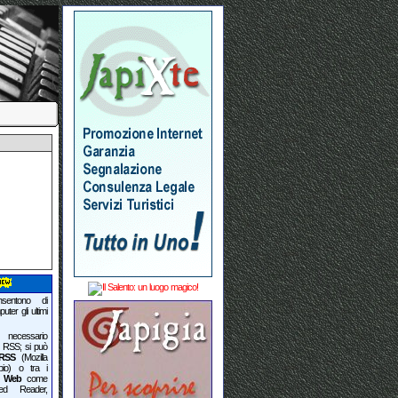
entono di
ter gli ultimi
necessario
e RSS; si può
 RSS
(Mozilla
pio) o tra i
ul Web
come
ed Reader,