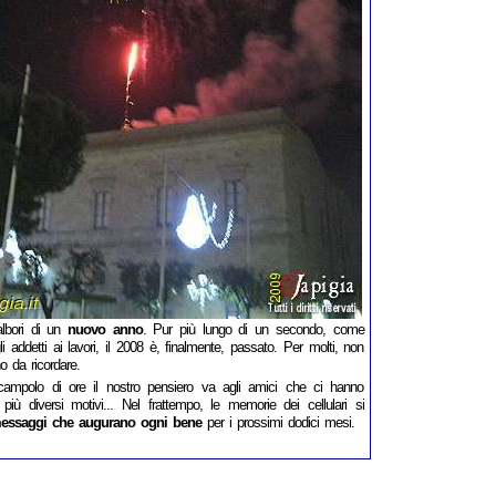
albori di un
nuovo anno
. Pur più lungo di un secondo, come
gli addetti ai lavori, il 2008 è, finalmente, passato. Per molti, non
o da ricordare.
campolo di ore il nostro pensiero va agli amici che ci hanno
i più diversi motivi... Nel frattempo, le memorie dei cellulari si
essaggi che augurano ogni bene
per i prossimi dodici mesi.