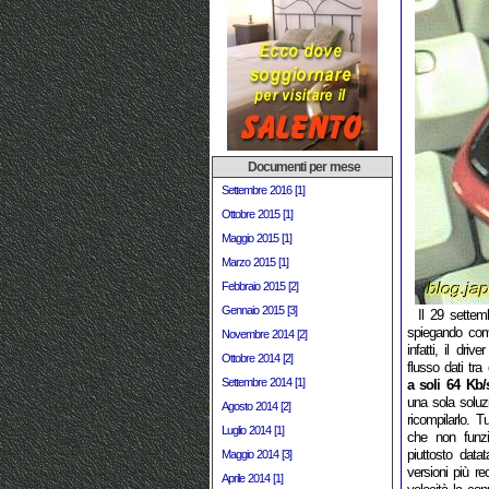
Documenti per mese
Settembre 2016 [1]
Ottobre 2015 [1]
Maggio 2015 [1]
Marzo 2015 [1]
Febbraio 2015 [2]
Gennaio 2015 [3]
Il 29 sette
spiegando come
Novembre 2014 [2]
infatti, il driv
Ottobre 2014 [2]
flusso dati tra
Settembre 2014 [1]
a soli 64 Kb/
una sola soluzi
Agosto 2014 [2]
ricompilarlo. T
Luglio 2014 [1]
che non funzi
piuttosto dat
Maggio 2014 [3]
versioni più r
Aprile 2014 [1]