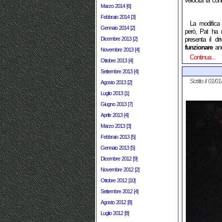
velocità la co
Marzo 2014 [6]
Febbraio 2014 [3]
La modifica 
Gennaio 2014 [2]
però, Pat ha r
Dicembre 2013 [2]
presenta il dr
funzionare
anc
Novembre 2013 [4]
Continua...
Ottobre 2013 [4]
Settembre 2013 [4]
Scritto il 01/0
Agosto 2013 [2]
Luglio 2013 [1]
Giugno 2013 [7]
Aprile 2013 [4]
Marzo 2013 [3]
Febbraio 2013 [5]
Gennaio 2013 [5]
Dicembre 2012 [9]
Novembre 2012 [2]
Ottobre 2012 [10]
Settembre 2012 [4]
Agosto 2012 [8]
Luglio 2012 [8]