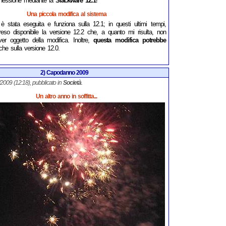
nnessione mediante la
Slackware 12.1
!
Una piccola modifica al sistema
è stata eseguita e funziona sulla 12.1; in questi ultimi tempi,
eso disponibile la versione 12.2 che, a quanto mi risulta, non
iver oggetto della modifica. Inoltre,
questa modifica potrebbe
he sulla versione 12.0.
2) Capodanno 2009
1/2009 (12:18), pubblicato in
Società
.
Un altro anno in soffitta...