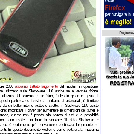
Registrati..
mbre 2008
abbiamo trattato l'argomento
del modem in questione,
 utilizzarlo sulla
Slackware 11.0
anche se a
velocità ridotta
;
er utilizzato dal sistema e, tra l'altro, l'unico in grado di gestire il
 questa periferica ed il sistema -parliamo di
usbserial
-, è
limitato
s
da un buffer interno piuttosto stretto. In Slackware 11.0 esiste
one: modificare il driver per aumentare le dimensioni del buffer e
uttavia, questo non è proprio alla portata di tutti e le possibilità
oni sono molte. Tra l'altro la versione 11 della Slackware è
ata ed è certamente più conveniente continuare l'argomento su
ecenti. In questo documento vedremo come portare alla massima