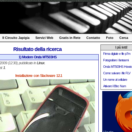
Il Circuito Japigia
Servizi Web
Gratis in Rete
Contatto
Foto
Cerca
I più letti!
Risultato della ricerca
Firma digitale e file p7m
1) Modem Onda MT503HS
Fotografare i fantasmi
1/2009 (12:30), pubblicato in
Linux
.
Onda MT503HS Howto
st:
1
.
Come salvare i file FLV
Installazione con Slackware 12.1
Un nome al cellulare
Attivare il Bloc Num