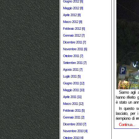
Giugno 2012 [6]
Maggio 2012 [8]
Aprile 2012 [8]
Marzo 2012 [8]
Febbraio 2012 [6]
Gennaio 2012 [7]
Dicembre 2011 [7]
Novembre 2011 [6]
Ottobre 2011 [7]
Settembre 2011 [7]
Agosto 2011 [7]
Luglio 2011 [5]
Giugno 2011 [12]
Maggio 2011 [10]
Siamo agli 
Aprile 2011 [11]
hanno riferito 
è stato un ann
Marzo 2011 [12]
In questo s
Febbraio 2011 [5]
lasciato, per 
Gennaio 2011 [2]
riempiono di
m
Dicembre 2010 [7]
Continua...
Novembre 2010 [4]
Ottobre 2010 [4]