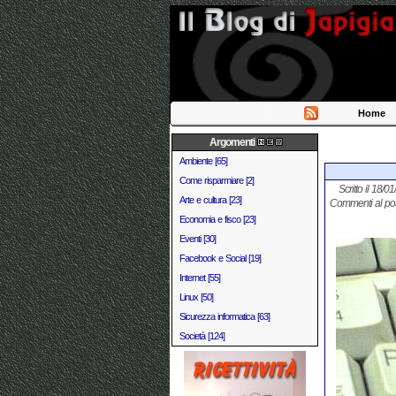
Home
Argomenti
Ambiente [65]
Come risparmiare [2]
Scritto il 18/0
Arte e cultura [23]
Commenti al po
Economia e fisco [23]
Eventi [30]
Facebook e Social [19]
Internet [55]
Linux [50]
Sicurezza informatica [63]
Società [124]