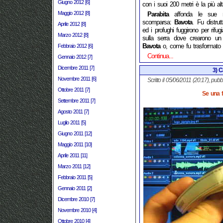
Giugno 2012 [6]
con i suoi 200 metri è la più alt
Maggio 2012 [8]
Parabita
affonda le sue 
scomparsa:
Bavota
. Fu distrut
Aprile 2012 [8]
ed i profughi fuggirono per rifugi
Marzo 2012 [8]
sulla serra dove crearono u
Bavota
o, come fu trasformato i
Febbraio 2012 [6]
Continua...
Gennaio 2012 [7]
Dicembre 2011 [7]
3) C
Novembre 2011 [6]
Scritto il 05/06/2011 (20:17), pubb
Ottobre 2011 [7]
Se una fo
Settembre 2011 [7]
Agosto 2011 [7]
Luglio 2011 [5]
Giugno 2011 [12]
Maggio 2011 [10]
Aprile 2011 [11]
Marzo 2011 [12]
Febbraio 2011 [5]
Gennaio 2011 [2]
Dicembre 2010 [7]
Novembre 2010 [4]
Ottobre 2010 [4]