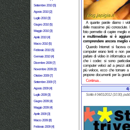
Settembre 2010 [5]
Agosto 2010 [2]
Luglio 2010 [3]
A quante parole diamo i vid
Giugno 2010 [5]
delle massime più conosciute. 
Maggio 2010 [3]
foto permette di capire meglio e 
e multimediale si è aggiun
Aprile 2010 [4]
comprendere ancora meglio ed 
Marzo 2010 [5]
Quando Internet si faceva 
Febbraio 2010 [5]
computer erano lenti e non per
parlare di video in informatica 
Gennaio 2010 [4]
che i codec si sono particolar
Dicembre 2009 [7]
computer veloci ad a prezzi abbo
Novembre 2009 [3]
più veloce, ecco che tornare a 
propone documenti per la grande
Ottobre 2009 [7]
Continua...
Settembre 2009 [7]
Agosto 2009 [4]
4) 
Scritto il 04/01/2012 (10:30), pubb
Luglio 2009 [3]
Giugno 2009 [4]
Maggio 2009 [4]
Aprile 2009 [3]
Marzo 2009 [8]
Febbraio 2009 [4]