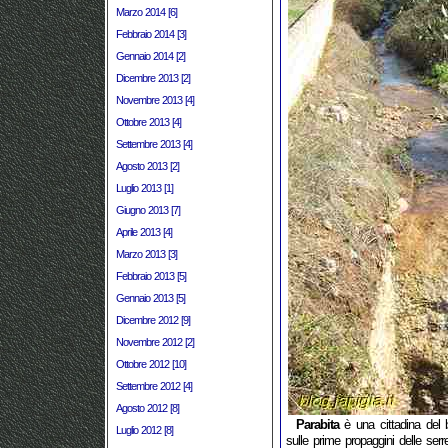
Marzo 2014 [6]
Febbraio 2014 [3]
Gennaio 2014 [2]
Dicembre 2013 [2]
Novembre 2013 [4]
Ottobre 2013 [4]
Settembre 2013 [4]
Agosto 2013 [2]
Luglio 2013 [1]
Giugno 2013 [7]
Aprile 2013 [4]
Marzo 2013 [3]
Febbraio 2013 [5]
Gennaio 2013 [5]
Dicembre 2012 [9]
Novembre 2012 [2]
Ottobre 2012 [10]
Settembre 2012 [4]
Agosto 2012 [8]
Parabita
è una cittadina del 
Luglio 2012 [8]
sulle prime propaggini delle ser