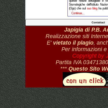
queste notizie dettagliate è M
Sismologiche dell'Istituto Naz
(Ogs) che sul
suo blog
ha pubbli
Continua...
Contattaci
Japigia di P.B. 
Realizzazione siti Interne
E'
vietato il plagio
, anch
Per informazioni e
Copyright by 
Partita IVA 034713
***
Questo Sito W