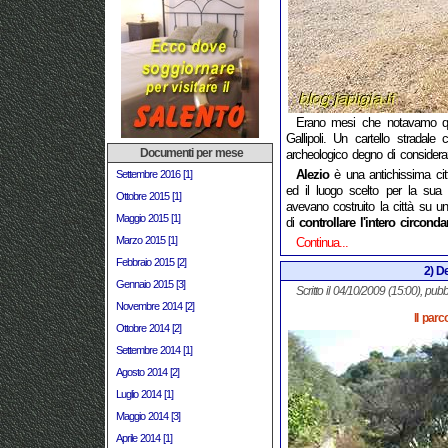
Erano mesi che notavamo quel
Gallipoli. Un cartello stradal
Documenti per mese
archeologico degno di considera
Alezio
è una antichissima ci
Settembre 2016 [1]
ed il luogo scelto per la sua e
Ottobre 2015 [1]
avevano costruito la città su un
Maggio 2015 [1]
di
controllare l'intero circonda
Marzo 2015 [1]
Continua...
Febbraio 2015 [2]
2) De
Gennaio 2015 [3]
Scritto il 04/10/2009 (15:00), pubb
Novembre 2014 [2]
Il parc
Ottobre 2014 [2]
Settembre 2014 [1]
Agosto 2014 [2]
Luglio 2014 [1]
Maggio 2014 [3]
Aprile 2014 [1]