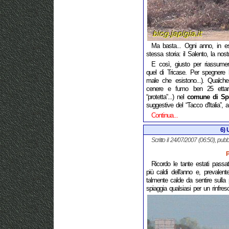
Ma basta... Ogni anno, in es
stessa storia: il Salento, la nost
E così, giusto per riassume
quel di Tricase. Per spegnere
male che esistono...). Qualche
cenere e fumo ben 25 ettar
“protetta”...) nel
comune di Sp
suggestive del “Tacco d'Italia”, a
Continua...
6) U
Scritto il 24/07/2007 (06:50), pubb
P
Ricordo le tante estati passa
più caldi dell'anno e, prevalent
talmente calde da sentire sulla 
spiaggia qualsiasi per un rinfres