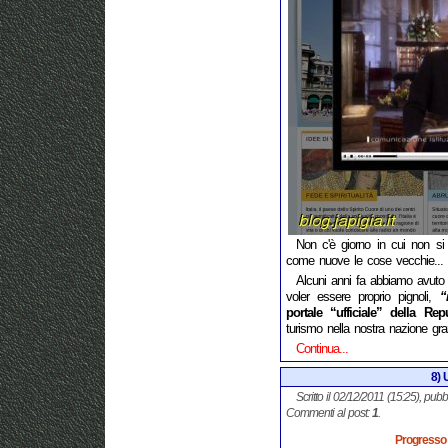
Non c'è giorno in cui non si
come nuove le cose vecchie...
Alcuni anni fa abbiamo avuto
voler essere proprio pignoli,
“
portale “ufficiale” della Re
turismo nella nostra nazione graz
Continua...
8) 
Scritto il 02/12/2011 (15:25), pubb
Commenti al post:
1
.
Progresso o