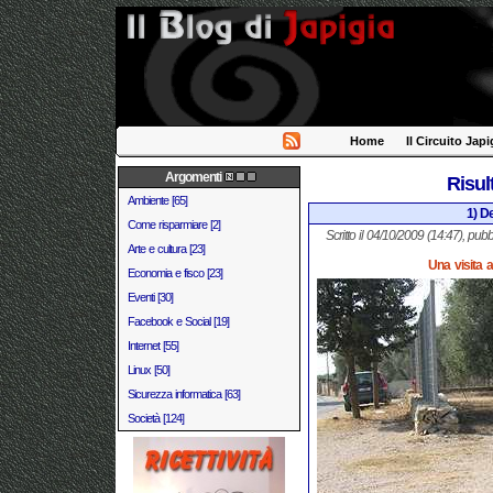
Home
Il Circuito Japi
Argomenti
Risul
Ambiente [65]
1) De
Come risparmiare [2]
Scritto il 04/10/2009 (14:47), pubb
Arte e cultura [23]
Una visita 
Economia e fisco [23]
Eventi [30]
Facebook e Social [19]
Internet [55]
Linux [50]
Sicurezza informatica [63]
Società [124]