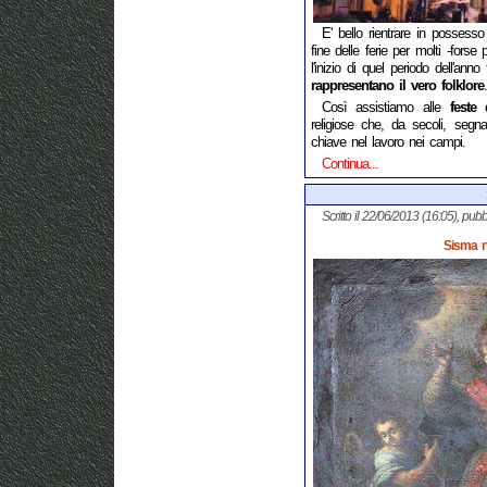
E' bello rientrare in possesso d
fine delle ferie per molti -forse 
l'inizio di quel periodo dell'ann
rappresentano il vero folklore
.
Così assistiamo alle
feste
religiose che, da secoli, seg
chiave nel lavoro nei campi.
Continua...
Scritto il 22/06/2013 (16:05), pubb
Sisma n