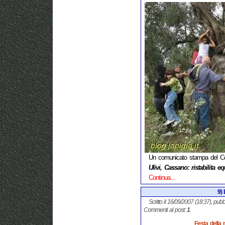
Un comunicato stampa del Cons
Ulivi, Cassano: ristabilita equi
Continua...
9) 
Scritto il 16/09/2007 (18:37), pubb
Commenti al post:
1
.
Festa della