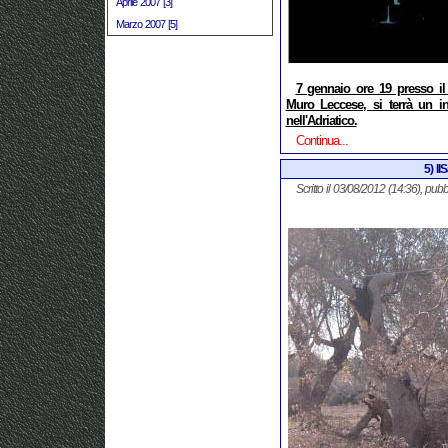
Aprile 2007 [3]
Marzo 2007 [5]
7 gennaio ore 19 presso il
Muro Leccese, si terrà un inc
nell'Adriatico.
Continua...
5) Il
Scritto il 03/08/2012 (14:36), pubb