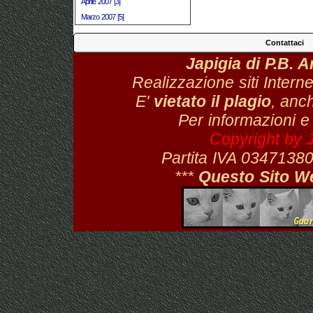
Aprile 2007 [3]
Marzo 2007 [5]
Contattaci
Japigia di P.B. 
Realizzazione siti Interne
E'
vietato il plagio
, anch
Per informazioni e
Copyright by 
Partita IVA 034713
***
Questo Sito W