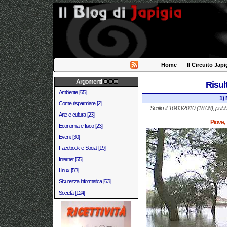
Home
Il Circuito Japi
Argomenti
Risul
Ambiente [65]
1)
Come risparmiare [2]
Scritto il 10/03/2010 (18:08), pubb
Arte e cultura [23]
Piove,
Economia e fisco [23]
Eventi [30]
Facebook e Social [19]
Internet [55]
Linux [50]
Sicurezza informatica [63]
Società [124]