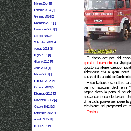
Marzo 2014 [6]
Febbraio 2014 [3]
Gennaio 2014 [2]
Dicembre 2013 [2]
Novembre 2013 [4]
Ottobre 2013 [4]
Settembre 2013 [4]
Agosto 2013 [2]
Luglio 2013 [1]
Ci siamo occupati dei canalo
Giugno 2013 [7]
questo documento
su
Japigi
questo
canalone carsico
, resi
Aprile 2013 [4]
abbondanti che ai giorni nostr
Marzo 2013 [3]
causa della unicità dell'ambient
Febbraio 2013 [5]
Forse l'articolo era dettato -
per noi ragazzini degli anni '
Gennaio 2013 [5]
proprio dietro la porta di scuo
Dicembre 2012 [9]
nasconderci dopo le lezioni. 
Novembre 2012 [2]
di fanciulli, poteva sembrare la
televisione, nei programmi dei ra
Ottobre 2012 [10]
Continua...
Settembre 2012 [4]
Agosto 2012 [8]
Luglio 2012 [8]