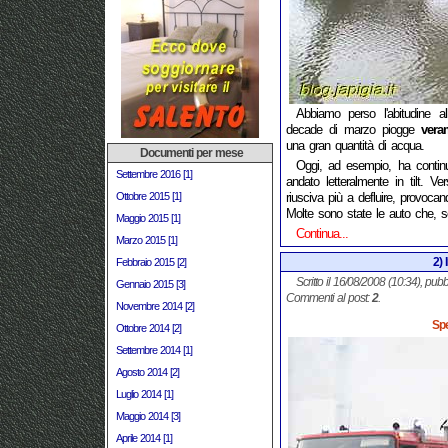
Abbiamo perso l'abitudine all
decade di marzo piogge
vera
una gran quantità di acqua.
Documenti per mese
Oggi, ad esempio, ha contin
Settembre 2016 [1]
andato letteralmente in tilt. V
Ottobre 2015 [1]
riusciva più a defluire, provocand
Molte sono state le auto che, so
Maggio 2015 [1]
Continua...
Marzo 2015 [1]
2) 
Febbraio 2015 [2]
Scritto il 16/08/2008 (10:34), pubb
Gennaio 2015 [3]
Commenti al post:
2
.
Novembre 2014 [2]
Spe
Ottobre 2014 [2]
Settembre 2014 [1]
Agosto 2014 [2]
Luglio 2014 [1]
Maggio 2014 [3]
Aprile 2014 [1]