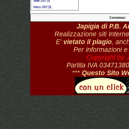
Aprile 2007 [3]
Marzo 2007 [5]
Contattaci
Japigia di P.B. 
Realizzazione siti Interne
E'
vietato il plagio
, anch
Per informazioni e
Copyright by 
Partita IVA 034713
***
Questo Sito W