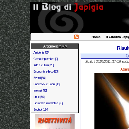
Home
Il Circuito Japi
Argomenti
Risul
Ambiente [65]
1)
Come risparmiare [2]
Scritto il 22/09/2011 (17:05), pubb
Arte e cultura [23]
Attenz
Economia e fisco [23]
Eventi [30]
Facebook e Social [19]
Internet [55]
Linux [50]
Sicurezza informatica [63]
Società [124]