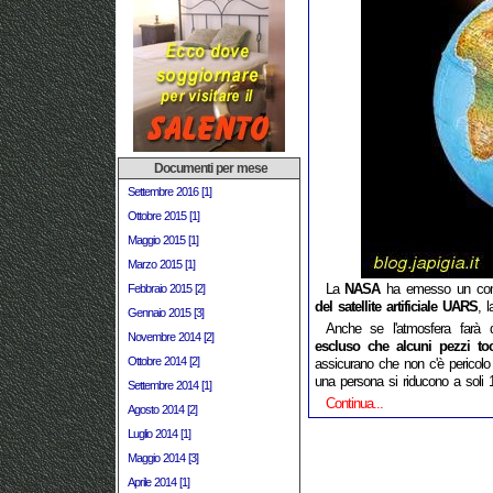
Documenti per mese
Settembre 2016 [1]
Ottobre 2015 [1]
Maggio 2015 [1]
Marzo 2015 [1]
La
NASA
ha emesso un com
Febbraio 2015 [2]
del satellite artificiale UARS
, l
Gennaio 2015 [3]
Anche se l'atmosfera farà da
Novembre 2014 [2]
escluso che alcuni pezzi tocc
Ottobre 2014 [2]
assicurano che non c'è pericolo
una persona si riducono a soli 
Settembre 2014 [1]
Continua...
Agosto 2014 [2]
Luglio 2014 [1]
Maggio 2014 [3]
Aprile 2014 [1]