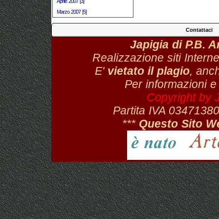
Aprile 2007 [3]
Marzo 2007 [5]
Contattaci
Japigia di P.B. 
Realizzazione siti Interne
E'
vietato il plagio
, anch
Per informazioni e
Copyright by 
Partita IVA 034713
***
Questo Sito W