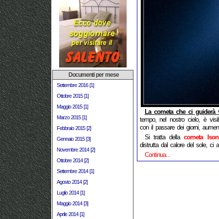
Documenti per mese
Settembre 2016 [1]
Ottobre 2015 [1]
Maggio 2015 [1]
La cometa che ci guiderà 
Marzo 2015 [1]
tempo, nel nostro cielo, è visib
con il passare dei giorni, aument
Febbraio 2015 [2]
Si tratta della
cometa Ison
Gennaio 2015 [3]
distrutta dal calore del sole, ci
Novembre 2014 [2]
Continua...
Ottobre 2014 [2]
Settembre 2014 [1]
Agosto 2014 [2]
Luglio 2014 [1]
Maggio 2014 [3]
Aprile 2014 [1]