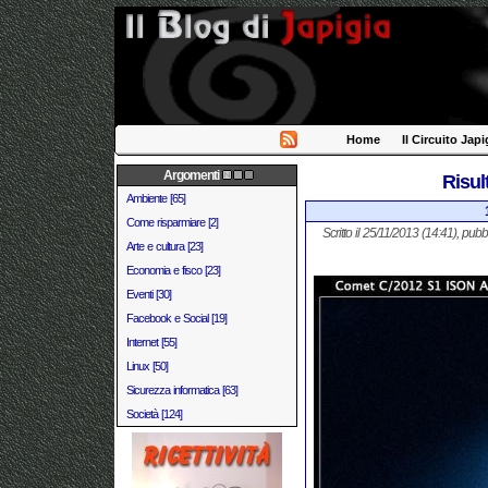
Home
Il Circuito Japi
Argomenti
Risul
Ambiente [65]
Come risparmiare [2]
Scritto il 25/11/2013 (14:41), pubb
Arte e cultura [23]
Economia e fisco [23]
Eventi [30]
Facebook e Social [19]
Internet [55]
Linux [50]
Sicurezza informatica [63]
Società [124]