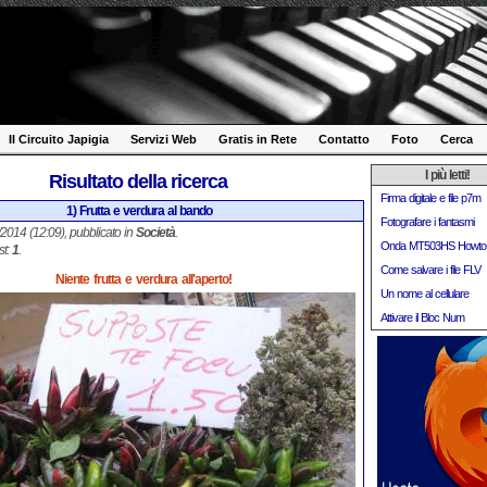
Il Circuito Japigia
Servizi Web
Gratis in Rete
Contatto
Foto
Cerca
I più letti!
Risultato della ricerca
Firma digitale e file p7m
1) Frutta e verdura al bando
Fotografare i fantasmi
2/2014 (12:09), pubblicato in
Società
.
Onda MT503HS Howto
st:
1
.
Come salvare i file FLV
Niente frutta e verdura all'aperto!
Un nome al cellulare
Attivare il Bloc Num