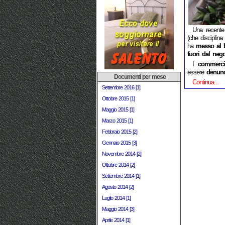
Una recente
(che disciplina
ha
messo al b
fuori dal nego
I
commercia
essere
denunc
Documenti per mese
Continua...
Settembre 2016 [1]
Ottobre 2015 [1]
Maggio 2015 [1]
Marzo 2015 [1]
Febbraio 2015 [2]
Gennaio 2015 [3]
Novembre 2014 [2]
Ottobre 2014 [2]
Settembre 2014 [1]
Agosto 2014 [2]
Luglio 2014 [1]
Maggio 2014 [3]
Aprile 2014 [1]