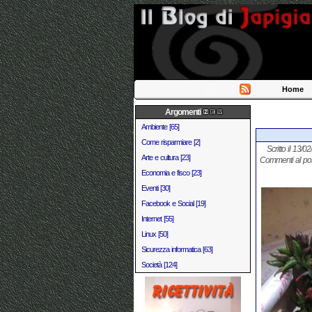
Home
Argomenti
Ambiente [65]
Come risparmiare [2]
Scritto il 13/0
Arte e cultura [23]
Commenti al po
Economia e fisco [23]
Eventi [30]
Facebook e Social [19]
Internet [55]
Linux [50]
Sicurezza informatica [63]
Società [124]