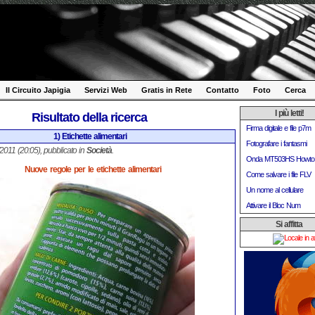
Il Circuito Japigia
Servizi Web
Gratis in Rete
Contatto
Foto
Cerca
I più letti!
Risultato della ricerca
Firma digitale e file p7m
1) Etichette alimentari
Fotografare i fantasmi
1/2011 (20:05), pubblicato in
Società
.
Onda MT503HS Howto
Nuove regole per le etichette alimentari
Come salvare i file FLV
Un nome al cellulare
Attivare il Bloc Num
Si affitta