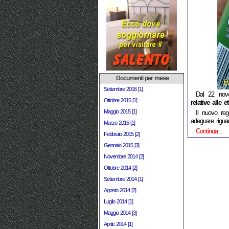
Documenti per mese
Settembre 2016 [1]
Dal 22 nov
Ottobre 2015 [1]
relative alle e
Maggio 2015 [1]
Il nuovo re
adeguare riguar
Marzo 2015 [1]
Continua...
Febbraio 2015 [2]
Gennaio 2015 [3]
Novembre 2014 [2]
Ottobre 2014 [2]
Settembre 2014 [1]
Agosto 2014 [2]
Luglio 2014 [1]
Maggio 2014 [3]
Aprile 2014 [1]