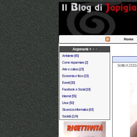
Home
Argomenti
Ambiente [65]
Come risparmiare [2]
Scritto il 21/1
Arte e cultura [23]
Economia e fisco [23]
Eventi [30]
Facebook e Social [19]
Internet [55]
Linux [50]
Sicurezza informatica [63]
Società [124]