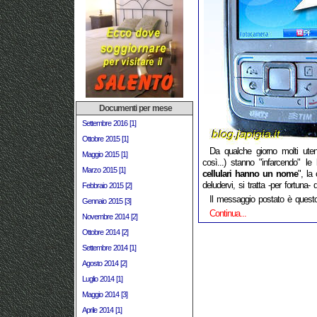
Documenti per mese
Settembre 2016 [1]
Ottobre 2015 [1]
Da qualche giorno molti uten
Maggio 2015 [1]
così...) stanno "infarcendo" le
Marzo 2015 [1]
cellulari hanno un nome
", la
deludervi, si tratta -per fortuna-
Febbraio 2015 [2]
Il messaggio postato è questo
Gennaio 2015 [3]
Continua...
Novembre 2014 [2]
Ottobre 2014 [2]
Settembre 2014 [1]
Agosto 2014 [2]
Luglio 2014 [1]
Maggio 2014 [3]
Aprile 2014 [1]