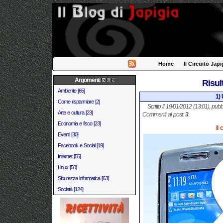
Home
Il Circuito Japi
Argomenti
Risul
Ambiente [65]
1) 
Come risparmiare [2]
Scritto il 19/01/2012 (13:01), pubb
Arte e cultura [23]
Commenti al post:
3
.
Economia e fisco [23]
Il
Eventi [30]
Facebook e Social [19]
Internet [55]
Linux [50]
Sicurezza informatica [63]
Società [124]