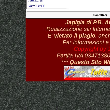
Aprile 2007 [3]
Marzo 2007 [5]
Contattaci
Japigia di P.B. 
Realizzazione siti Interne
E'
vietato il plagio
, anch
Per informazioni e
Copyright by 
Partita IVA 034713
***
Questo Sito W