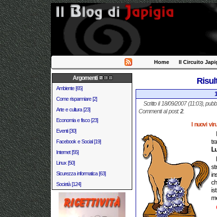
Home
Il Circuito Japi
Argomenti
Risul
Ambiente [65]
1
Come risparmiare [2]
Scritto il 18/09/2007 (11:03), pubb
Arte e cultura [23]
Commenti al post:
2
.
Economia e fisco [23]
I nuovi vir
Eventi [30]
t
Facebook e Social [19]
L
Internet [55]
Linux [50]
st
Sicurezza informatica [63]
in
ch
Società [124]
is
mo