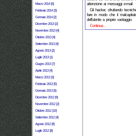
attenzione ai messaggi e-mail.
Marzo 2014 [6]
Gli hacker, sfruttando tecnic
Febbraio 2014 [3]
fare in modo che il malcapitat
Gennaio 2014 [2]
dell'utente a proprio vantaggio.
Dicembre 2013 [2]
Continua...
Novembre 2013 [4]
Ottobre 2013 [4]
Settembre 2013 [4]
Agosto 2013 [2]
Luglio 2013 [1]
Giugno 2013 [7]
Aprile 2013 [4]
Marzo 2013 [3]
Febbraio 2013 [5]
Gennaio 2013 [5]
Dicembre 2012 [9]
Novembre 2012 [2]
Ottobre 2012 [10]
Settembre 2012 [4]
Agosto 2012 [8]
Luglio 2012 [8]