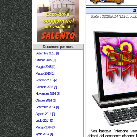
2)
Scritto il 23/10/2014 (11:16), pubb
Documenti per mese
Settembre 2016 [1]
Ottobre 2015 [1]
Maggio 2015 [1]
Marzo 2015 [1]
Febbraio 2015 [2]
Gennaio 2015 [3]
Novembre 2014 [2]
Ottobre 2014 [2]
Settembre 2014 [1]
Agosto 2014 [2]
Luglio 2014 [1]
Maggio 2014 [3]
Non bastava l'infezione ver
Aprile 2014 [1]
abitanti del continente africano