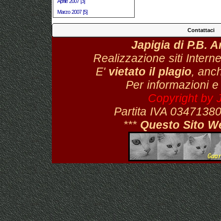
Aprile 2007 [3]
Marzo 2007 [5]
Contattaci
Japigia di P.B. 
Realizzazione siti Interne
E'
vietato il plagio
, anch
Per informazioni e
Copyright by 
Partita IVA 034713
***
Questo Sito W