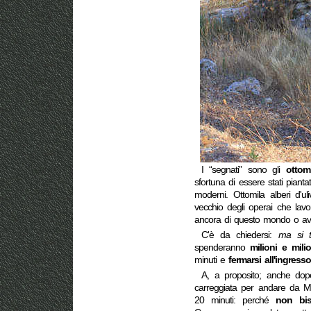
I “segnati” sono gli
ottom
sfortuna di essere stati pianta
moderni. Ottomila alberi d'u
vecchio degli operai che la
ancora di questo mondo o avev
C'è da chiedersi:
ma si t
spenderanno
milioni e mili
minuti e
fermarsi all'ingresso
A, a proposito; anche dopo
carreggiata per andare da Ma
20 minuti: perché
non bis