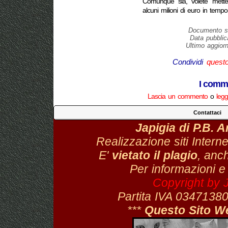
Comunque sia, volete mettere
alcuni milioni di euro in tempo 
Documento sc
Data pubblic
Ultimo aggior
Condividi
quest
I comme
Lascia un commento
o
legg
Contattaci
Japigia di P.B. 
Realizzazione siti Interne
E'
vietato il plagio
, anch
Per informazioni e
Copyright by 
Partita IVA 034713
***
Questo Sito W