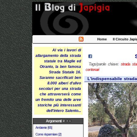
Home
Il Circuito Japi
Al via i lavori di
allargamento della strada
statale tra Maglie ed
Tags/parole chiave:
strada sta
Otranto, la ben famosa
centenari
Strada Statale 16.
Saranno sacrificati ben
L'indispensabile strada
8.000 alberi d'ulivo
secolari per una strada
che attraverserà come
un fremito una delle aree
storiche più interessanti
dell'intero Salento...
Argomenti
Ambiente [65]
Come risparmiare [2]