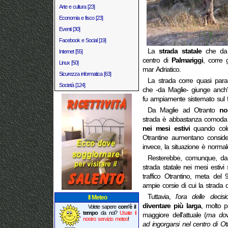
Arte e cultura [23]
Economia e fisco [23]
Eventi [30]
Facebook e Social [19]
La
strada statale
che d
Internet [55]
centro di
Palmariggi
, corre 
Linux [50]
mar Adriatico.
Sicurezza informatica [63]
La strada corre quasi parallel
Società [124]
che -da Maglie- giunge anch'ess
fu ampiamente sistemato sul fi
Da Maglie ad Otranto
no
strada è abbastanza comoda 
nei mesi estivi
quando color
Otrantine aumentano conside
invece, la situazione è norma
Resterebbe, comunque, da c
strada statale nei mesi estivi 
traffico Otrantino, meta del 
ampie corsie di cui la strada 
Tuttavia,
l'ora delle decisi
Il Meteo
diventare più larga
, molto p
Volete sapere
com'è il
tempo
da noi?
Usate il
maggiore dell'attuale (
ma dov
nostro servizio meteo
!
ad ingorgarsi nel centro di Ot