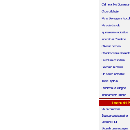
Calimera: No Biomasse
Orco di Maglie
Porto Selvaggio a fuoco!
Pericolo di crollo
Iquinamento radioattivo
Incendio al Canalone
Oliveti in pericolo
Obsolescenza informati
La natura assediata
Salviamo la natura
Un calore incredibile...
Torre Lapillo a...
Problema Mucillagine
Inquinamento urbano
Il menu del P
Vai ai commenti
Stampa questa pagina
Versione PDF
Segnala questa pagina