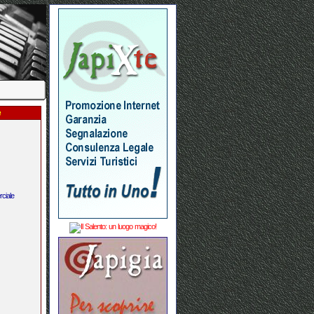
e
ciale