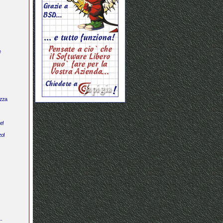
e
ezza
e!
zo!
.