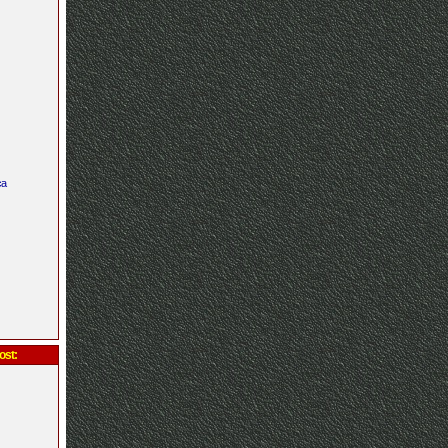
ca
ost: