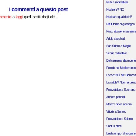
Nubi e radioattività
I commenti a questo post
Nucleare? NO
ommento
o
leggi
quelli scritti dagli altri .
Nucleare quali rischi?
Rifiuti fonte di guadagno
Pozzi abusivi e sanatori
Addio sacchetti
San Sidero a Maglie
Scorie radioattive
Dal cemento alla monn
Petrolio nel Mediterraneo
Lecce: NO alle Biomass
La salute? Non ha prez
Fotovoltaico a Scorrano
Ancora pannelli...
Marzo: piove ancora
Vittoria a Surano
Fotovoltaico e Salento
Santu Latteri
Basta un po` d`acqua e..