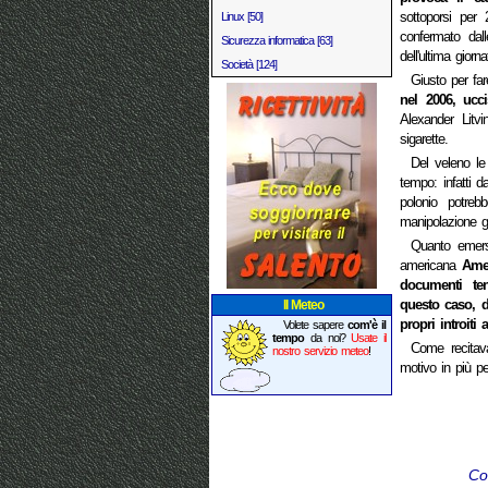
sottoporsi per 
Linux [50]
confermato dalle
Sicurezza informatica [63]
dell'ultima gior
Società [124]
Giusto per fa
nel 2006, ucc
Alexander Litv
sigarette.
Del veleno le
tempo: infatti d
polonio potreb
manipolazione ge
Quanto emerso
americana
Amer
documenti ten
questo caso, d
Il Meteo
propri introiti
Volete sapere
com'è il
tempo
da noi?
Usate il
Come recita
nostro servizio meteo
!
motivo in più per
Co