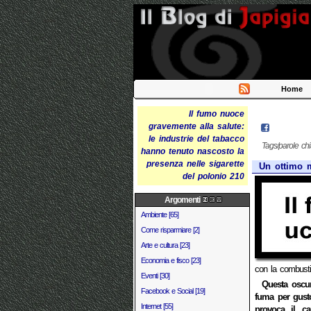
Home
Il fumo nuoce
gravemente alla salute:
le industrie del tabacco
Tags/parole ch
hanno tenuto nascosto la
presenza nelle sigarette
Un ottimo 
del polonio 210
Argomenti
Ambiente [65]
Come risparmiare [2]
Arte e cultura [23]
Economia e fisco [23]
con la combustio
Eventi [30]
Questa oscur
Facebook e Social [19]
fuma per gusto
Internet [55]
provoca il c