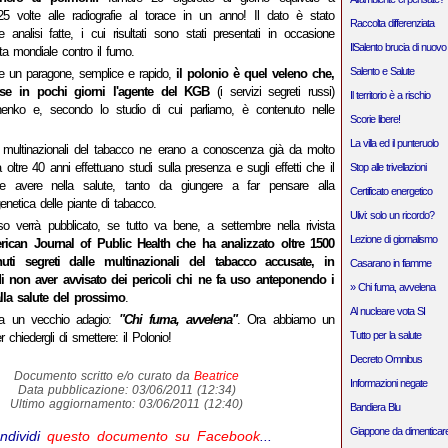
25 volte alle radiografie al torace in un anno! Il dato è stato
Raccolta differenziata
 analisi fatte, i cui risultati sono stati presentati in occasione
IlSalento brucia di nuovo
nata mondiale contro il fumo.
Salento e Salute
re un paragone, semplice e rapido,
il polonio è quel veleno che,
ise in pochi giorni l'agente del KGB
(i servizi segreti russi)
Il territorio è a rischio
inenko e, secondo lo studio di cui parliamo, è contenuto nelle
Scorie libere!
La villa ed il punteruolo
 multinazionali del tabacco ne erano a conoscenza già da molto
a oltre 40 anni effettuano studi sulla presenza e sugli effetti che il
Stop alle trivellazioni
be avere nella salute, tanto da giungere a far pensare alla
Certificato energetico
netica delle piante di tabacco.
Ulivi: solo un ricordo?
 verrà pubblicato, se tutto va bene, a settembre nella rivista
Lezione di giornalismo
ican Journal of Public Health che ha analizzato oltre 1500
uti segreti dalle multinazionali del tabacco accusate, in
Casarano in fiamme
i non aver avvisato dei pericoli chi ne fa uso anteponendo i
» Chi fuma, avvelena
 alla salute del prossimo
.
Al nucleare vota SI
va un vecchio adagio:
"Chi fuma, avvelena"
. Ora abbiamo un
Tutto per la salute
 chiedergli di smettere: il Polonio!
Decreto Omnibus
Documento scritto e/o curato da
Beatrice
Informazioni negate
Data pubblicazione: 03/06/2011 (12:34)
Ultimo aggiornamento: 03/06/2011 (12:40)
Bandiera Blu
Giappone da dimenticar
ndividi
questo documento su Facebook
...