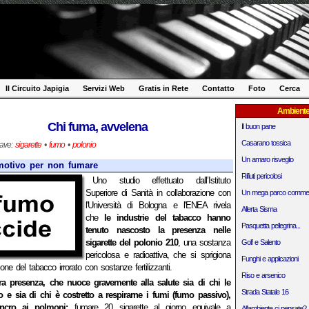
Il Circuito Japigia
Servizi Web
Gratis in Rete
Contatto
Foto
Cerca
Ambient
Chi fuma, avvelena
Il buon pane
Casarano tossica
iave:
sigarette
•
fumo
•
polonio
Un amaro risveglio
motivo per non fumare
Rifiuti pericolosi
Uno studio effettuato dall’Istituto
Superiore di Sanità in collaborazione con
Un mega parco commer
l'Università di Bologna e l'ENEA rivela
Allerta Sisma
che
le industrie del tabacco hanno
Pasquetta pellegrina...
tenuto nascosto la presenza nelle
sigarette del polonio 210
, una sostanza
Golf e Salento
pericolosa e radioattiva, che si sprigiona
Funghi e applicazioni
ne del tabacco irrorato con sostanze fertilizzanti.
Riso e arsenico
a presenza, che nuoce gravemente alla salute sia di chi le
Strada Statale 16
 e sia di chi è costretto a respirarne i fumi (fumo passivo),
ancro ai polmoni:
fumare 20 sigarette al giorno equivale a
All'ambiente ci pensate?