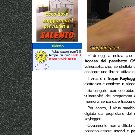
Il Meteo
Volete sapere
com'è il
tempo
da noi?
Usate il
E' di oggi la notizia che
nostro servizio meteo
!
Access del pacchetto Off
vulnerabilità che, se sfruttat
attaccare una libreria utilizzat
Il virus è il
Trojan Keylog
elettronica e contiene in alleg
Se eseguito, permetterebbe a
vulnerabilità del programma e
memoria senza dare traccia de
Per contro, il virus sarebb
digitate dal proprietario del s
keylogger!
Ovviamente, non è difficile c
possono essere
userid e p