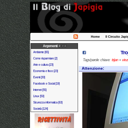
Home
Il Circuito Japi
Argomenti
Tro
Ambiente [65]
Come risparmiare [2]
Tags/parole chiave:
trijan
•
viru
Arte e cultura [23]
Attenzione:
Economia e fisco [23]
Eventi [30]
Facebook e Social [19]
Internet [55]
Linux [50]
Sicurezza informatica [63]
Società [124]