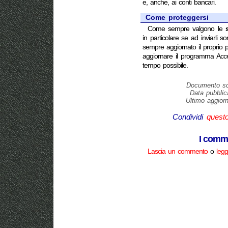
e, anche, ai conti bancari.
Come proteggersi
Come sempre valgono le
in particolare se ad inviarli
sempre aggiornato il proprio pr
aggiornare il programma Acce
tempo possibile.
Documento scr
Data pubblic
Ultimo aggior
Condividi
quest
I comme
Lascia un commento
o
legg