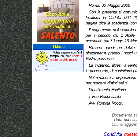
Roma, 30 Maggio 2008
Con la presente si comunica
Esattoria la Cartella 002
pagata oltre la scadenza (com
Il pagamento della cartella u
per il periodo dal
1 Aprile 
pecunarie (art.3 legge 16 Ma
Il Meteo
Rimane quindi un debito 
Volete sapere
com'è il
direttamente presso i nostri
uf
tempo
da noi?
Usate il
Vostro possesso.
nostro servizio meteo
!
La invitiamo, altresì, a verif
in disaccordo, di
contattarci pre
Nel rimanere a disposizione p
per porgere distinti
saluti.
Dipartimento Esattoria
il Vice Reponsabile
Avv. Romina Rocchi
Documento scr
Data pubblic
Ultimo aggior
Condividi
quest