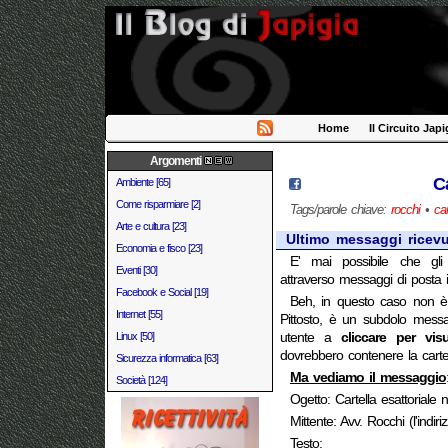
Home
Il Circuito Japi
Argomenti
Ca
Ambiente [65]
Come risparmiare [2]
Tags/parole chiave:
rocchi
•
car
Arte e cultura [23]
Ultimo messaggi ricev
Economia e fisco [23]
E' mai possibile che gli
Eventi [30]
attraverso messaggi di posta i
Facebook e Social [19]
Beh, in questo caso non è 
Internet [55]
Pittosto, è un subdolo messag
Linux [50]
utente a
cliccare per visu
dovrebbero contenere la cartell
Sicurezza informatica [63]
Ma vediamo il messaggio
Società [124]
Ogetto: Cartella esattoria
Mittente: Avv. Rocchi (l'indi
Testo: