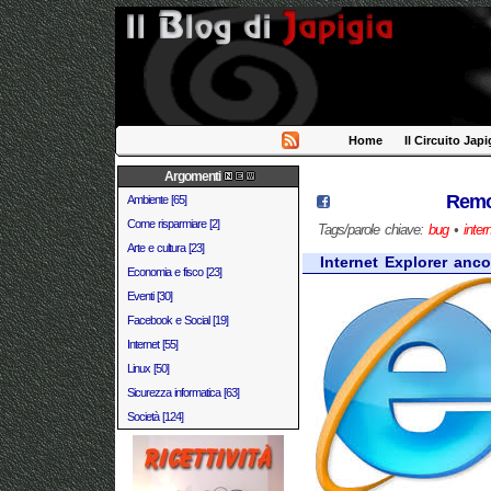
Home
Il Circuito Japi
Argomenti
Remo
Ambiente [65]
Come risparmiare [2]
Tags/parole chiave:
bug
•
inter
Arte e cultura [23]
Internet Explorer anco
Economia e fisco [23]
Eventi [30]
Facebook e Social [19]
Internet [55]
Linux [50]
Sicurezza informatica [63]
Società [124]