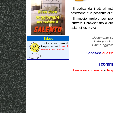
Il codice dà infatti al ma
postazione e la possibilità di e
Il rimedio migliore per pro
utilizzare il browser fino a 
patch di sicurezza.
Documento scr
Il Meteo
Data pubblic
Volete sapere
com'è il
Ultimo aggior
tempo
da noi?
Usate il
nostro servizio meteo
!
Condividi
quest
I comme
Lascia un commento
o
legg