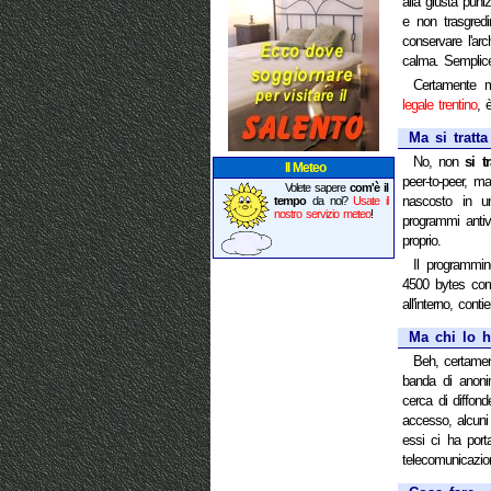
alla giusta puni
e non trasgredi
conservare l'arc
calma. Semplic
Certamente m
legale trentino
, 
Ma si tratta
No, non
si tr
Il Meteo
peer-to-peer, 
Volete sapere
com'è il
nascosto in u
tempo
da noi?
Usate il
nostro servizio meteo
!
programmi antivi
proprio.
Il programm
4500 bytes co
all'interno, conti
Ma chi lo h
Beh, certamen
banda di anonim
cerca di diffonde
accesso, alcuni 
essi ci ha port
telecomunicazio