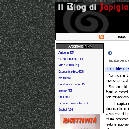
Home
Argomenti
Ambiente [65]
Come risparmiare [2]
Tags/parole ch
Arte e cultura [23]
Le ultime le
Economia e fisco [23]
No, non si tr
Eventi [30]
memoria ma di un 
Facebook e Social [19]
Stamani, 16 
Internet [55]
fasulli e metod
Linux [50]
non minaccioso,
Sicurezza informatica [63]
E' il
capita
claudicante, ci
Società [124]
vasta rete del
p
risulta scarica
reato e puo aver