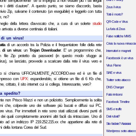
zione semplicemente "se si impegna a non visitare piu i siti illegali
re i diritti d.autore". A questo punto, se siamo d'accordo, basta
Zeus il virus
hivio Zip, salvarne il contenuto (un eseguibile) e leggerlo con tutta
Totti è morto?
e, no?
QR-Code e Virus
eglio della lettera d'avvocato che, a cura di un solerte
studio
è arrivata a diverse centinaia di italiani.
La furia di Zeus
False notifiche MMS
 di un virus!
Crisis la nuova minaccia
atta
di un accordo tra la Polizia e il frequentatore folle della rete
ma
di un virus
: un
Trojan Downloader
. E' un programmino che,
Interruttori e magneti
n file Zip protetto da password (in questo modo sfugge ai
Faceboook è un virus
rus), se lanciato, provvede a scaricare dalla rete il virus vero e
Virus Flame
SIAE e virus
ino si chiama UFFICIALMENTE_ACCORDO.exe ed è un file di
mpresso con
UPX
: espandendolo, si ottiene un file di 6 Kb che,
Twitter sotto attacco
ene, crittato, il sito internet cui si collega. Interessante, vero?
DNS Changer
a spedito?
Falsi rimborsi
te non Prisco Mazzi e non un poliziotto. Semplicemente la solita
Facebook Timeline
i che, colpevole uno dei software più bucati e diffusi sui PC,
SMS e truffe
re virus. Per immetterli in rete sono stati utilizzati diversi punti di
dei quali completamente anonimi altri facili da rintracciare. Uno di
Dati rubati?
ato ad un indirizzo IP 219.252.215.xx che appartiene alla rete di
Sito faidate? Aiaiaiaiai
ni della lontana Corea del Sud.
Wordpress sotto attacc