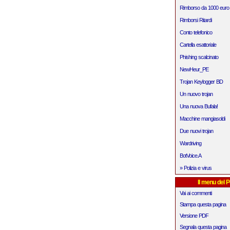
Rimborso da 1000 euro
Rimborsi Ritardi
Conto telefonico
Cartella esattoriale
Phishing scalcinato
NewHeur_PE
Trojan Keylogger BD
Un nuovo trojan
Una nuova Bufala!
Macchine mangiasoldi
Due nuovi trojan
Wardriving
BotVoice.A
» Polizia e virus
Il menu del P
Vai ai commenti
Stampa questa pagina
Versione PDF
Segnala questa pagina