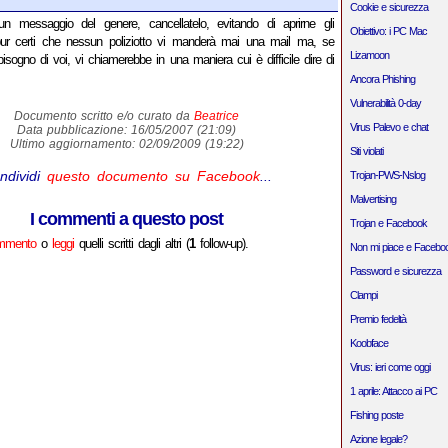
Cookie e sicurezza
un messaggio del genere, cancellatelo, evitando di aprirne gli
Obiettivo: i PC Mac
 pur certi che nessun poliziotto vi manderà mai una mail ma, se
Lizamoon
isogno di voi, vi chiamerebbe in una maniera cui è difficile dire di
Ancora Phishing
Vulnerabilità 0-day
Documento scritto e/o curato da
Beatrice
Virus Palevo e chat
Data pubblicazione: 16/05/2007 (21:09)
Ultimo aggiornamento: 02/09/2009 (19:22)
Siti violati
ndividi
questo documento su Facebook
...
Trojan-PWS-Nslog
Malvertising
I commenti a questo post
Trojan e Facebook
ommento
o
leggi
quelli scritti dagli altri (
1
follow-up).
Non mi piace e Facebo
Password e sicurezza
Clampi
Premio fedeltà
Koobface
Virus: ieri come oggi
1 aprile: Attacco ai PC
Fishing poste
Azione legale?