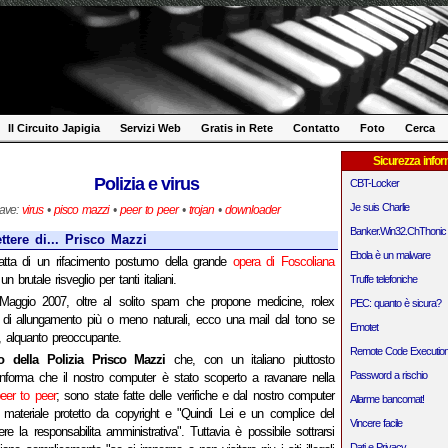
Il Circuito Japigia
Servizi Web
Gratis in Rete
Contatto
Foto
Cerca
Sicurezza infor
Polizia e virus
CBT-Locker
Je suis Charlie
iave:
virus
•
pisco mazzi
•
peer to peer
•
trojan
•
downloader
Banker.Win32.ChThonic
ttere di... Prisco Mazzi
Ebola è un malware
atta di un rifacimento postumo della grande
opera di Foscoliana
brutale risveglio per tanti italiani.
Truffe telefoniche
Maggio 2007, oltre al solito spam che propone medicine, rolex
PEC: quanto è sicura?
i di allungamento più o meno naturali, ecco una mail dal tono se
Emotet
 alquanto preoccupante.
Remote Code Executio
no della Polizia Prisco Mazzi
che, con un italiano piuttosto
Password a rischio
 informa che il nostro computer è stato scoperto a ravanare nella
eer to peer
; sono state fatte delle verifiche e dal nostro computer
Allarme bancomat!
to materiale protetto da copyright e "Quindi Lei e un complice del
Vincere facile
e la responsabilita amministrativa". Tuttavia è possibile sottrarsi
Dati e Privacy