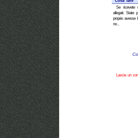
Cosa fare
Se ricevete 
allegati. State
proprio avesse b
no...
Co
Lascia un c