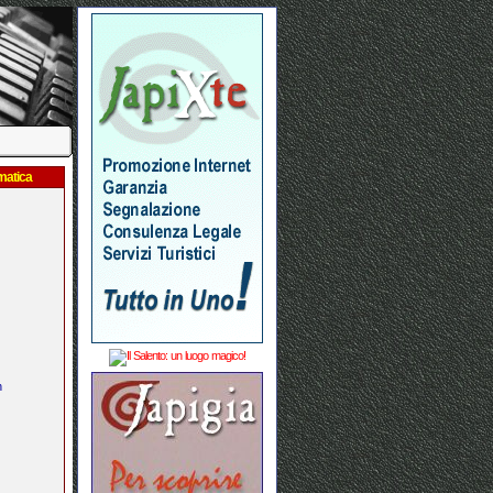
matica
n