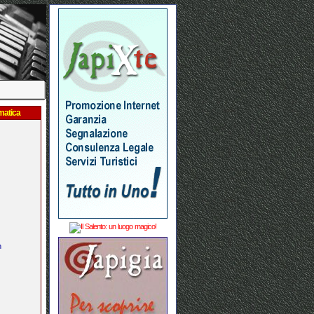
matica
n