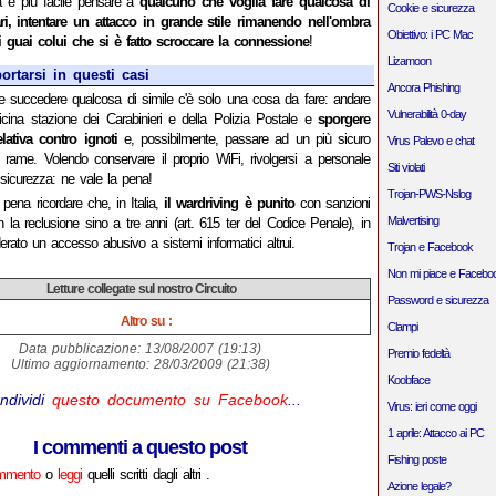
 è più facile pensare a
qualcuno che voglia fare qualcosa di
Cookie e sicurezza
i, intentare un attacco in grande stile rimanendo nell'ombra
Obiettivo: i PC Mac
 guai colui che si è fatto scroccare la connessione
!
Lizamoon
tarsi in questi casi
Ancora Phishing
 succedere qualcosa di simile c'è solo una cosa da fare: andare
Vulnerabilità 0-day
icina stazione dei Carabinieri e della Polizia Postale e
sporgere
lativa contro ignoti
e, possibilmente, passare ad un più sicuro
Virus Palevo e chat
 rame. Volendo conservare il proprio WiFi, rivolgersi a personale
Siti violati
 sicurezza: ne vale la pena!
Trojan-PWS-Nslog
pena ricordare che, in Italia,
il wardriving è punito
con sanzioni
Malvertising
on la reclusione sino a tre anni (art. 615 ter del Codice Penale), in
rato un accesso abusivo a sistemi informatici altrui.
Trojan e Facebook
Non mi piace e Facebo
Letture collegate sul nostro Circuito
Password e sicurezza
Altro su :
Clampi
Data pubblicazione: 13/08/2007 (19:13)
Premio fedeltà
Ultimo aggiornamento: 28/03/2009 (21:38)
Koobface
ndividi
questo documento su Facebook
...
Virus: ieri come oggi
1 aprile: Attacco ai PC
I commenti a questo post
Fishing poste
ommento
o
leggi
quelli scritti dagli altri .
Azione legale?