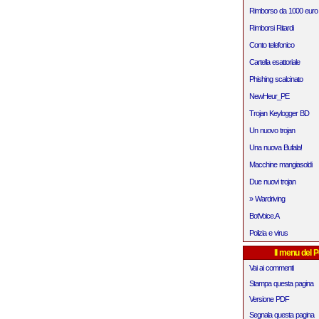
Rimborso da 1000 euro
Rimborsi Ritardi
Conto telefonico
Cartella esattoriale
Phishing scalcinato
NewHeur_PE
Trojan Keylogger BD
Un nuovo trojan
Una nuova Bufala!
Macchine mangiasoldi
Due nuovi trojan
» Wardriving
BotVoice.A
Polizia e virus
Il menu del P
Vai ai commenti
Stampa questa pagina
Versione PDF
Segnala questa pagina