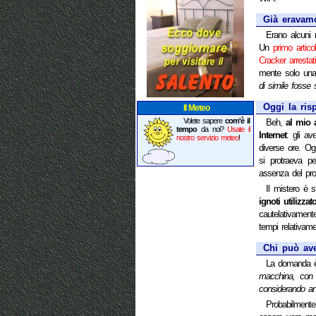
Già eravamo 
Erano alcuni m
Un
primo artico
Cracker arrestat
mente solo un
di simile foss
Oggi la ris
Il Meteo
Volete sapere
com'è il
Beh,
al mio 
tempo
da noi?
Usate il
Internet
: gli av
nostro servizio meteo
!
diverse ore. O
si protraeva pe
assenza del pro
Il mistero è 
ignoti utilizzato
cautelativament
tempi relativame
Chi può ave
La domanda 
macchina, con 
considerando a
Probabilment