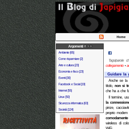
Home
Argomenti
Ambiente [65]
Come risparmiare [2]
Tags/parole c
Arte e cultura [23]
collegamento
•
a
Economia e fisco [23]
Guidare la g
Eventi [30]
Anche se la
Facebook e Social [19]
titolo,
non si tr
Internet [55]
che ha a che far
Linux [50]
Il termine, us
la connessione
Sicurezza informatica [63]
pinze, cacciavi
Società [124]
proprio modem 
comodamente 
wireless di col
WiFi.