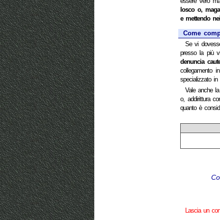
essere vero ma
losco o, magar
e mettendo nei
Come compor
Se vi dovesse
presso la più v
denuncia caute
collegamento in
specializzato in
Vale anche la 
o, addirittura c
quanto è conside
Co
Lascia un c