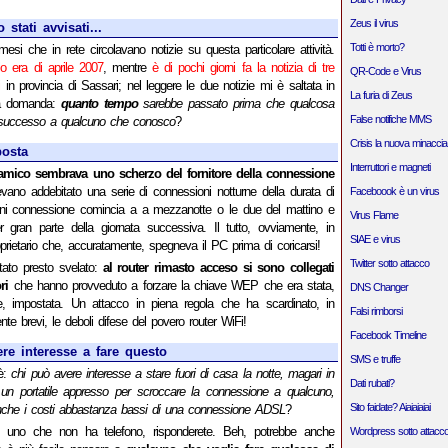
Zeus il virus
stati avvisati...
Totti è morto?
esi che in rete circolavano notizie su questa particolare attività.
lo era di aprile 2007
, mentre
è di pochi giorni fa la notizia di tre
QR-Code e Virus
i
in provincia di Sassari; nel leggere le due notizie mi è saltata in
La furia di Zeus
a domanda:
quanto tempo
sarebbe passato prima che qualcosa
False notifiche MMS
e successo a qualcuno che conosco
?
Crisis la nuova minaccia
posta
Interruttori e magneti
amico sembrava uno scherzo del fornitore della connessione
evano addebitato una serie di connessioni notturne della durata di
Faceboook è un virus
gni connessione comincia a a mezzanotte o le due del mattino e
Virus Flame
r gran parte della giornata successiva. Il tutto, ovviamente, in
SIAE e virus
prietario che, accuratamente, spegneva il PC prima di coricarsi!
Twitter sotto attacco
stato presto svelato:
al router rimasto acceso si sono collegati
ri
che hanno provveduto a forzare la chiave WEP che era stata,
DNS Changer
e, impostata. Un attacco in piena regola che ha scardinato, in
Falsi rimborsi
nte brevi, le deboli difese del povero router WiFi!
Facebook Timeline
re interesse a fare questo
SMS e truffe
è:
chi può avere interesse a stare fuori di casa la notte, magari in
Dati rubati?
un portatile appresso per scroccare la connessione a qualcuno,
Sito faidate? Aiaiaiaiai
nche i costi abbastanza bassi di una connessione ADSL
?
e uno che non ha telefono, risponderete. Beh, potrebbe anche
Wordpress sotto attacc