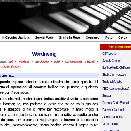
Il Circuito Japigia
Servizi Web
Gratis in Rete
Contatto
Foto
Cerca
Sicurezza infor
Wardriving
CBT-Locker
Je suis Charlie
hiave:
wifi
•
wireless
•
wardriving
•
adsl
•
connessione internet
•
ccesso abusivo
Banker.Win32.ChThonic
Ebola è un malware
uerra...
parola inglese
potrebbe tradursi letteralmente come riportato del
Truffe telefoniche
atta di operazioni di carattere bellico
ma, piuttosto, a qualcosa
PEC: quanto è sicura?
e con l'informatica.
Emotet
ato anche nella nostra lingua,
indica un'attività volta a scroccare
Remote Code Executio
 Internet
; no, non parliamo di gente che se ne va in giro con
te e spezzoni di filo di rame per raccordare, in malo modo, il
Password a rischio
con la linea telefonica di qualcuno ma
un'attività, svolta anche
Allarme bancomat!
da casa,
per cercare di
raggiungere e forzare
le connessioni
Vincere facile
oro che, improvvidamente, hanno lasciato acceso il proprio router
Dati e Privacy