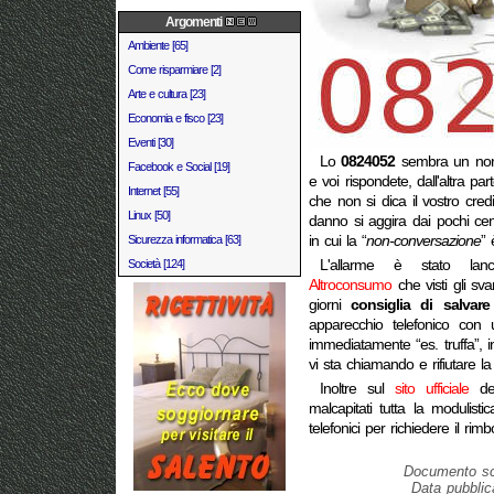
Argomenti
Ambiente [65]
Come risparmiare [2]
Arte e cultura [23]
Economia e fisco [23]
Eventi [30]
Lo
0824052
sembra un norm
Facebook e Social [19]
e voi rispondete, dall'altra 
Internet [55]
che non si dica il vostro credi
Linux [50]
danno si aggira dai pochi cen
Sicurezza informatica [63]
in cui la “
non-conversazione
” 
Società [124]
L'allarme è stato lanci
Altroconsumo
che visti gli svar
giorni
consiglia di salvare
apparecchio telefonico con 
immediatamente “es. truffa”, 
vi sta chiamando e rifiutare l
Inoltre sul
sito ufficiale
del
malcapitati tutta la modulist
telefonici per richiedere il rimb
Documento scr
Data pubblic