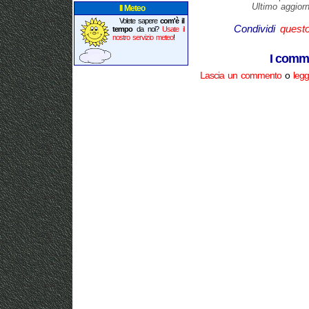
Ultimo aggior
Il Meteo
Volete sapere
com'è il
Condividi
quest
tempo
da noi?
Usate il
nostro servizio meteo
!
I comme
Lascia un commento
o
legg