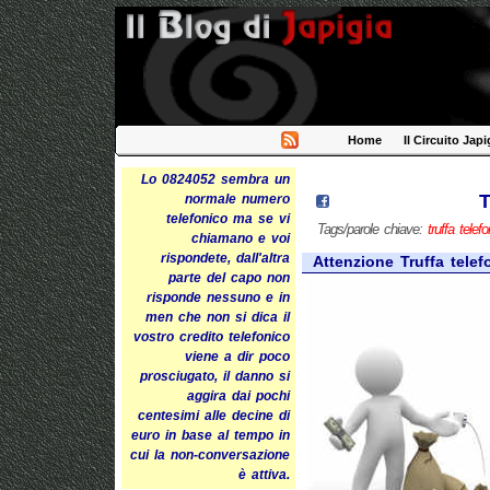
Home
Il Circuito Japi
Lo 0824052 sembra un
T
normale numero
telefonico ma se vi
Tags/parole chiave:
truffa telef
chiamano e voi
rispondete, dall'altra
Attenzione Truffa telef
parte del capo non
risponde nessuno e in
men che non si dica il
vostro credito telefonico
viene a dir poco
prosciugato, il danno si
aggira dai pochi
centesimi alle decine di
euro in base al tempo in
cui la non-conversazione
è attiva.