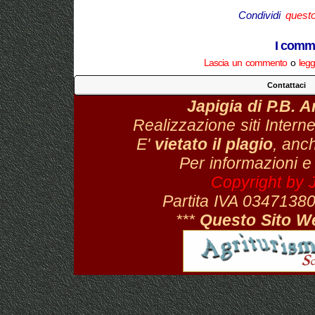
Condividi
quest
I comme
Lascia un commento
o
legg
Contattaci
Japigia di P.B. 
Realizzazione siti Interne
E'
vietato il plagio
, anch
Per informazioni e
Copyright by 
Partita IVA 034713
***
Questo Sito W