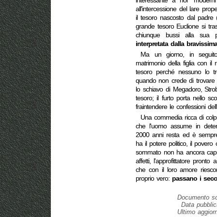
interessante a noi “moderni
all'intercessione del lare prop
il tesoro nascosto dal padre 
grande tesoro Euclione si tra
chiunque bussi alla sua
interpretata dalla bravissim
Ma un giorno, in seguito
matrimonio della figlia con il
tesoro perché nessuno lo t
quando non crede di trovare i
lo schiavo di Megadoro, Strobi
tesoro; il furto porta nello s
fraintendere le confessioni dell
Una commedia ricca di colpi 
che l'uomo assume in deter
2000 anni resta ed è sempre 
ha il potere politico, il pove
sommato non ha ancora capito l
affetti, l'approfittatore pront
che con il loro amore riesc
proprio vero:
passano i seco
Documento scr
Data pubblic
Ultimo aggior