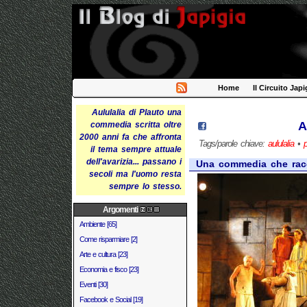
Home
Il Circuito Japi
Aululalia di Plauto una
A
commedia scritta oltre
2000 anni fa che affronta
Tags/parole chiave:
aululalia
•
p
il tema sempre attuale
dell'avarizia... passano i
Una commedia che racco
secoli ma l'uomo resta
sempre lo stesso.
Argomenti
Ambiente [65]
Come risparmiare [2]
Arte e cultura [23]
Economia e fisco [23]
Eventi [30]
Facebook e Social [19]