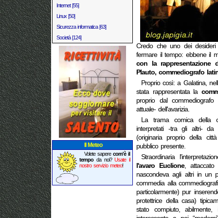
Internet [55]
Linux [50]
Sicurezza informatica [63]
Società [124]
Credo che uno dei desideri p
fermare il tempo: ebbene il 
con la rappresentazione 
Plauto, commediografo latin
Proprio così: a Galatina, ne
stata rappresentata la
comme
proprio dal commediografo
attuale- dell'avarizia.
La trama comica della c
interpretati -tra gli altri- d
(originaria proprio della ci
Il Meteo
pubblico presente.
Volete sapere
com'è il
Straordinaria l'interpretaz
tempo
da noi?
Usate il
l'avaro Euclione
, attaccat
nostro servizio meteo
!
nascondeva agli altri in un p
commedia alla commediograf
particolarmente) pur inserend
protettrice della casa) tipic
stato compiuto, abilmente,