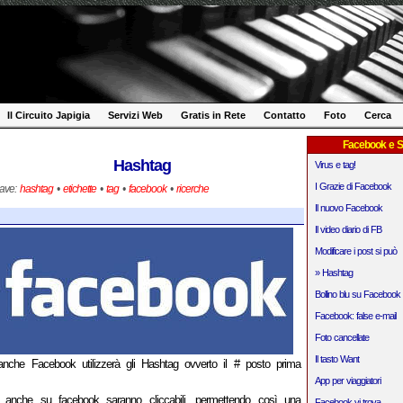
Il Circuito Japigia
Servizi Web
Gratis in Rete
Contatto
Foto
Cerca
Facebook e S
Hashtag
Virus e tag!
I Grazie di Facebook
iave:
hashtag
•
etichette
•
tag
•
facebook
•
ricerche
Il nuovo Facebook
Il video diario di FB
Modificare i post si può
» Hashtag
Bollino blu su Facebook
Facebook: false e-mail
Foto cancellate
Il tasto Want
anche Facebook utilizzerà gli Hashtag ovverto il # posto prima
App per viaggiatori
nche su facebook saranno cliccabili, permettendo così una
Facebook vi trova