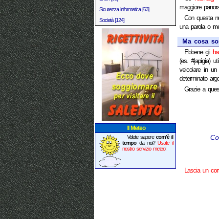
maggiore panoram
Sicurezza informatica [63]
Con questa nuo
Società [124]
una parola o meg
Ma cosa so
Ebbene gli
ha
(es. #japigia) u
veicolare in un
determinato arg
Grazie a ques
Il Meteo
Co
Volete sapere
com'è il
tempo
da noi?
Usate il
nostro servizio meteo
!
Lascia un c