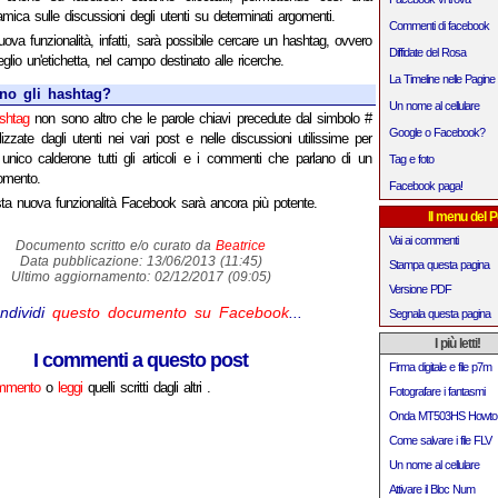
ica sulle discussioni degli utenti su determinati argomenti.
Commenti di facebook
va funzionalità, infatti, sarà possibile cercare un hashtag, ovvero
Diffidate del Rosa
lio un'etichetta, nel campo destinato alle ricerche.
La Timeline nelle Pagine
no gli hashtag?
Un nome al cellulare
shtag
non sono altro che le parole chiavi precedute dal simbolo #
Google o Facebook?
tilizzate dagli utenti nei vari post e nelle discussioni utilissime per
 unico calderone tutti gli articoli e i commenti che parlano di un
Tag e foto
omento.
Facebook paga!
ta nuova funzionalità Facebook sarà ancora più potente.
Il menu del P
Vai ai commenti
Documento scritto e/o curato da
Beatrice
Data pubblicazione: 13/06/2013 (11:45)
Stampa questa pagina
Ultimo aggiornamento: 02/12/2017 (09:05)
Versione PDF
ndividi
questo documento su Facebook
...
Segnala questa pagina
I più letti!
I commenti a questo post
Firma digitale e file p7m
ommento
o
leggi
quelli scritti dagli altri .
Fotografare i fantasmi
Onda MT503HS Howto
Come salvare i file FLV
Un nome al cellulare
Attivare il Bloc Num