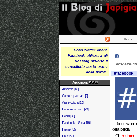
Home
Dopo twitter anche
Facebook utilizzerà gli
Hashtag ovverto il
Tags/parole ch
cancelletto posto prima
della parola.
#facebook
Argomenti
Ambiente [65]
Come risparmiare [2]
Arte e cultura [23]
Economia e fisco [23]
Eventi [30]
Facebook e Social [19]
Dopo twitter 
della parola.
Internet [55]
Gli
hashtag
a
Linux [50]